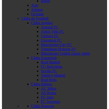
Brésil
Asie
Afrique
Océanie
Clubs de Football
Clubs Anglais
Arsenal FC
Aston Villa FC
Chelsea FC
Liverpool FC
Manchester City FC
Tottenham Hotspur FC
Manchester United classic shirts
Clubs Espagnols
Real Madrid
FC Barcelona
Sevilla FC
Atletico Madrid
Real Betis
Clubs Italiens
AC Milan
AS Roma
FC Inter
FC Juventus
Clubs Français