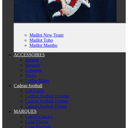
Maillot New Team
Maillot Toho
Maillot Mambo
ACCESSOIRES
Ballons
Bonnets
Écharpes
Socks
Coffee Mugs
Cadeau football
Gift Cards
Cadeau football Homme
Cadeau football Femme
Cadeau football Enfant
MARQUES
Cruyff Classics
Copa Classic
Copa Football