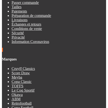
Passer commande
Tailles
Paiements
Préparation de commande
Livraisons
Échanges et retours
Conditions de vente
Sécurité
Privacité
Information Coronavirus
Marques
Cruyff Classics
Score Draw
Meyba
Copa Classic
TOFFS
Le Coq Sportif
Okawa
ABM
Retrofootball
Copa Football