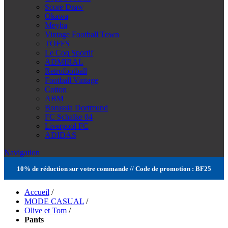
Score Draw
Okawa
Meyba
Vintage Football Town
TOFFS
Le Coq Sportif
ADMIRAL
Retrofootball
Football Vintage
Cotton
ABM
Borussia Dortmund
FC Schalke 04
Liverpool FC
ADIDAS
Navigation
10% de réduction sur votre commande // Code de promotion : BF25
Accueil
/
MODE CASUAL
/
Olive et Tom
/
Pants