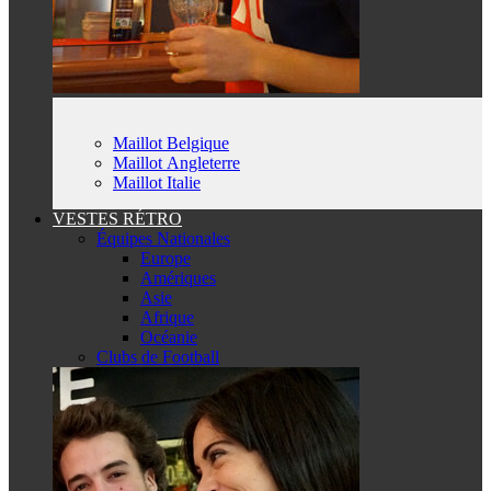
Maillot Belgique
Maillot Angleterre
Maillot Italie
VESTES RÉTRO
Équipes Nationales
Europe
Amériques
Asie
Afrique
Océanie
Clubs de Football