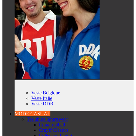
Veste Belgique
Veste Italie
Veste DDR
MODE CASUAL
Tee-shirts Sportswear
Copa football
Cruyff Classics
Collection Panini