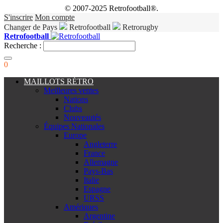
© 2007-2025 Retrofootball®.
S'inscrire
Mon compte
Changer de Pays
Retrofootball
Retrorugby
Retrofootball
Recherche :
0
MAILLOTS RÉTRO
Meilleures ventes
Nations
Clubs
Nouveautés
Équipes Nationales
Europe
Angleterre
France
Allemagne
Pays-Bas
Italie
Espagne
URSS
Amériques
Argentine