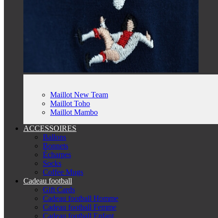
Maillot New Team
Maillot Toho
Maillot Mambo
ACCESSOIRES
Ballons
Bonnets
Écharpes
Socks
Coffee Mugs
Cadeau football
Gift Cards
Cadeau football Homme
Cadeau football Femme
Cadeau football Enfant