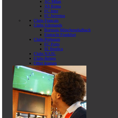
AC Milan
AS Roma
FC Inter
FC Juventus
Clubs Français
Clubs Allemands
Borussia Mönchengladbach
Eintracht Frankfurt
Clubs Portugais
FC Porto
SL Benfica
Clubs NASL
Clubs Belges
Other leagues