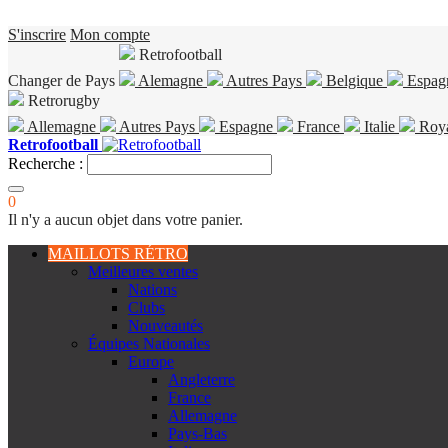
S'inscrire
Mon compte
Retrofootball
Changer de Pays
Alemagne
Autres Pays
Belgique
Espag
Retrorugby
Allemagne
Autres Pays
Espagne
France
Italie
Roy
Retrofootball
Recherche :
0
Il n'y a aucun objet dans votre panier.
MAILLOTS RÉTRO
Meilleures ventes
Nations
Clubs
Nouveautés
Équipes Nationales
Europe
Angleterre
France
Allemagne
Pays-Bas