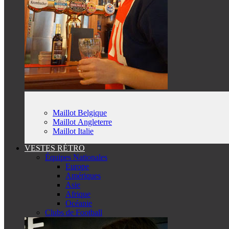
Maillot Belgique
Maillot Angleterre
Maillot Italie
VESTES RÉTRO
Équipes Nationales
Europe
Amériques
Asie
Afrique
Océanie
Clubs de Football