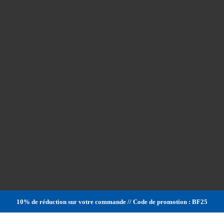
10% de réduction sur votre commande // Code de promotion : BF25