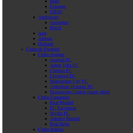
Italie
Espagne
URSS
Amériques
Argentine
Brésil
Asie
Afrique
Océanie
Clubs de Football
Clubs Anglais
Arsenal FC
Aston Villa FC
Chelsea FC
Liverpool FC
Manchester City FC
Tottenham Hotspur FC
Manchester United classic shirts
Clubs Espagnols
Real Madrid
FC Barcelona
Sevilla FC
Atletico Madrid
Real Betis
Clubs Italiens