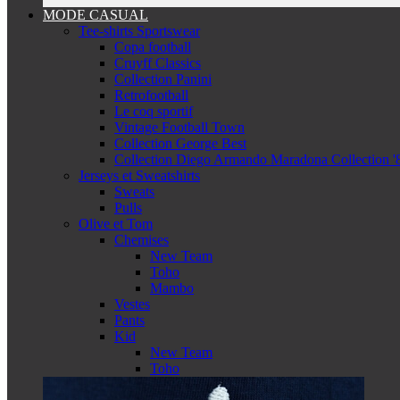
MODE CASUAL
Tee-shirts Sportswear
Copa football
Cruyff Classics
Collection Panini
Retrofootball
Le coq sportif
Vintage Football Town
Collection George Best
Collection Diego Armando Maradona Collection '
Jerseys et Sweatshirts
Sweats
Pulls
Olive et Tom
Chemises
New Team
Toho
Mambo
Vestes
Pants
Kid
New Team
Toho