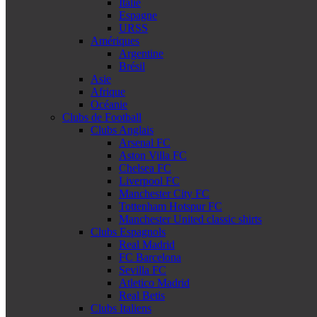
Italie
Espagne
URSS
Amériques
Argentine
Brésil
Asie
Afrique
Océanie
Clubs de Football
Clubs Anglais
Arsenal FC
Aston Villa FC
Chelsea FC
Liverpool FC
Manchester City FC
Tottenham Hotspur FC
Manchester United classic shirts
Clubs Espagnols
Real Madrid
FC Barcelona
Sevilla FC
Atletico Madrid
Real Betis
Clubs Italiens