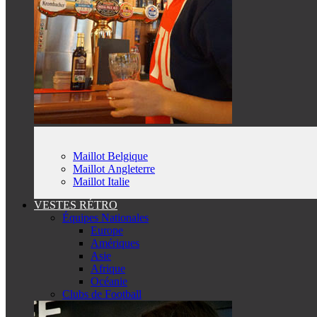
Maillot Belgique
Maillot Angleterre
Maillot Italie
VESTES RÉTRO
Équipes Nationales
Europe
Amériques
Asie
Afrique
Océanie
Clubs de Football