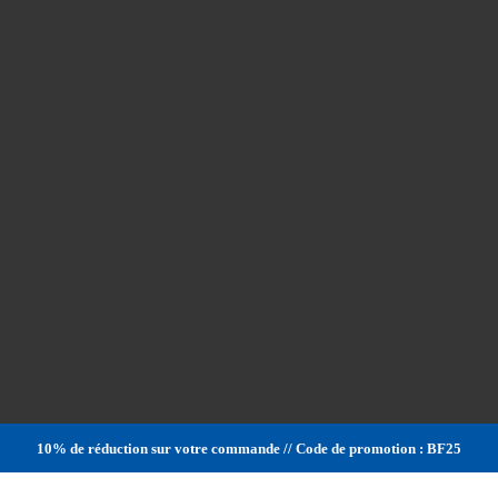
10% de réduction sur votre commande // Code de promotion : BF25