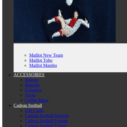
Maillot New Team
Maillot Toho
Maillot Mambo
ACCESSOIRES
Ballons
Bonnets
Écharpes
Socks
Coffee Mugs
Cadeau football
Gift Cards
Cadeau football Homme
Cadeau football Femme
Cadeau football Enfant