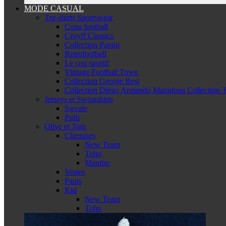
MODE CASUAL
Tee-shirts Sportswear
Copa football
Cruyff Classics
Collection Panini
Retrofootball
Le coq sportif
Vintage Football Town
Collection George Best
Collection Diego Armando Maradona Collection '
Jerseys et Sweatshirts
Sweats
Pulls
Olive et Tom
Chemises
New Team
Toho
Mambo
Vestes
Pants
Kid
New Team
Toho