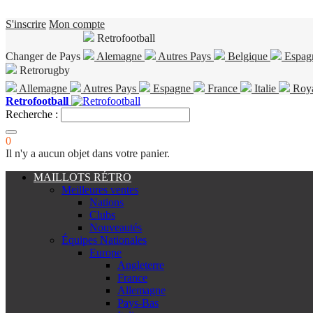
S'inscrire
Mon compte
Retrofootball
Changer de Pays
Alemagne
Autres Pays
Belgique
Espag
Retrorugby
Allemagne
Autres Pays
Espagne
France
Italie
Roy
Retrofootball
Recherche :
0
Il n'y a aucun objet dans votre panier.
MAILLOTS RÉTRO
Meilleures ventes
Nations
Clubs
Nouveautés
Équipes Nationales
Europe
Angleterre
France
Allemagne
Pays-Bas