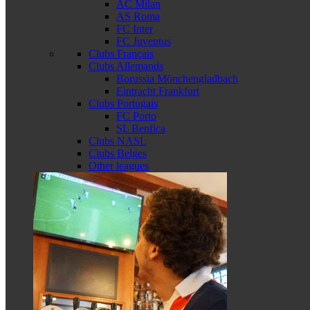
AC Milan
AS Roma
FC Inter
FC Juventus
Clubs Français
Clubs Allemands
Borussia Mönchengladbach
Eintracht Frankfurt
Clubs Portugais
FC Porto
SL Benfica
Clubs NASL
Clubs Belges
Other leagues