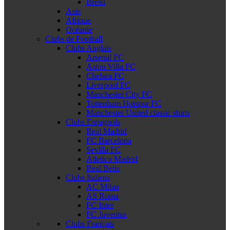
Brésil
Asie
Afrique
Océanie
Clubs de Football
Clubs Anglais
Arsenal FC
Aston Villa FC
Chelsea FC
Liverpool FC
Manchester City FC
Tottenham Hotspur FC
Manchester United classic shirts
Clubs Espagnols
Real Madrid
FC Barcelona
Sevilla FC
Atletico Madrid
Real Betis
Clubs Italiens
AC Milan
AS Roma
FC Inter
FC Juventus
Clubs Français