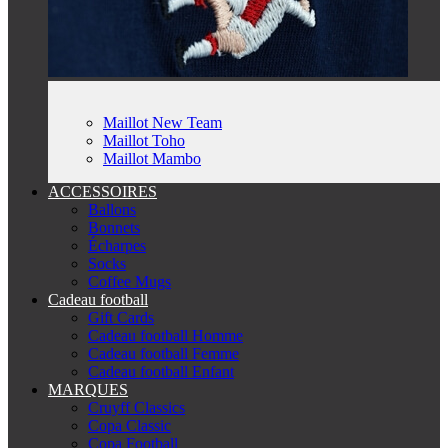
Maillot New Team
Maillot Toho
Maillot Mambo
ACCESSOIRES
Ballons
Bonnets
Écharpes
Socks
Coffee Mugs
Cadeau football
Gift Cards
Cadeau football Homme
Cadeau football Femme
Cadeau football Enfant
MARQUES
Cruyff Classics
Copa Classic
Copa Football