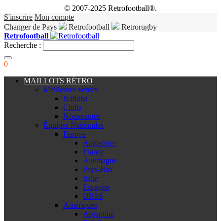
© 2007-2025 Retrofootball®.
S'inscrire
Mon compte
Changer de Pays
Retrofootball
Retrorugby
Retrofootball
Recherche :
0
MAILLOTS RÉTRO
Meilleures ventes
Nations
Clubs
Nouveautés
Équipes Nationales
Europe
Angleterre
France
Allemagne
Pays-Bas
Italie
Espagne
URSS
Amériques
Argentine