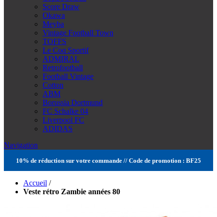
Score Draw
Okawa
Meyba
Vintage Football Town
TOFFS
Le Coq Sportif
ADMIRAL
Retrofootball
Football Vintage
Cotton
ABM
Borussia Dortmund
FC Schalke 04
Liverpool FC
ADIDAS
Navigation
10% de réduction sur votre commande // Code de promotion : BF25
Accueil
/
Veste rétro Zambie années 80