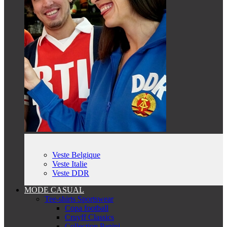
Veste Belgique
Veste Italie
Veste DDR
MODE CASUAL
Tee-shirts Sportswear
Copa football
Cruyff Classics
Collection Panini