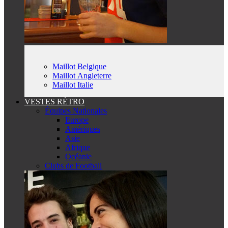
Maillot Belgique
Maillot Angleterre
Maillot Italie
VESTES RÉTRO
Équipes Nationales
Europe
Amériques
Asie
Afrique
Océanie
Clubs de Football