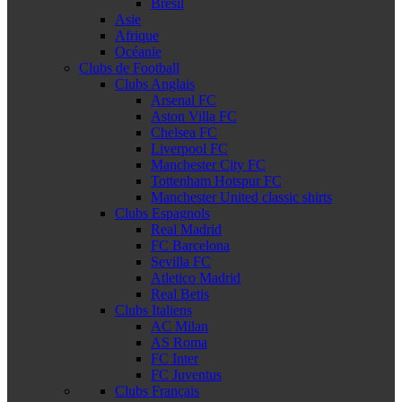
Brésil
Asie
Afrique
Océanie
Clubs de Football
Clubs Anglais
Arsenal FC
Aston Villa FC
Chelsea FC
Liverpool FC
Manchester City FC
Tottenham Hotspur FC
Manchester United classic shirts
Clubs Espagnols
Real Madrid
FC Barcelona
Sevilla FC
Atletico Madrid
Real Betis
Clubs Italiens
AC Milan
AS Roma
FC Inter
FC Juventus
Clubs Français