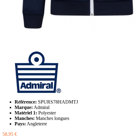
Référence:
SPURS78HADMTJ
Marque:
Admiral
Matériel 1:
Polyester
Manches:
Manches longues
Pays:
Angleterre
58,95 €