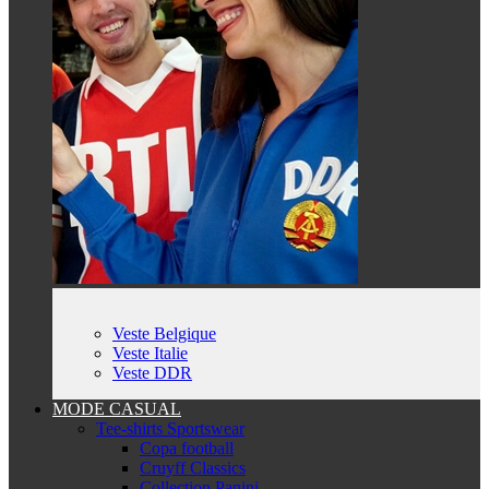
Veste Belgique
Veste Italie
Veste DDR
MODE CASUAL
Tee-shirts Sportswear
Copa football
Cruyff Classics
Collection Panini