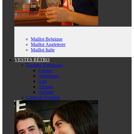
Maillot Belgique
Maillot Angleterre
Maillot Italie
VESTES RÉTRO
Équipes Nationales
Europe
Amériques
Asie
Afrique
Océanie
Clubs de Football