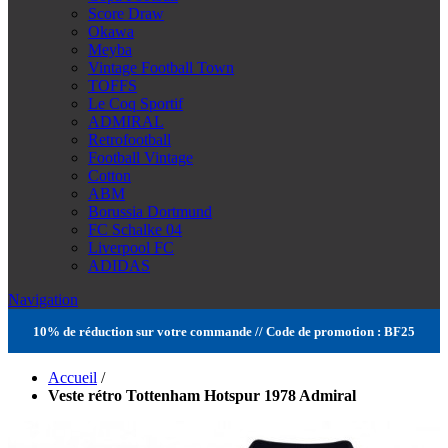
Score Draw
Okawa
Meyba
Vintage Football Town
TOFFS
Le Coq Sportif
ADMIRAL
Retrofootball
Football Vintage
Cotton
ABM
Borussia Dortmund
FC Schalke 04
Liverpool FC
ADIDAS
Navigation
10% de réduction sur votre commande // Code de promotion : BF25
Accueil
/
Veste rétro Tottenham Hotspur 1978 Admiral