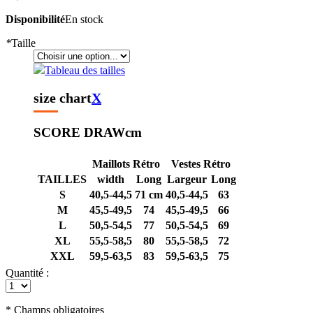
Disponibilité
En stock
*
Taille
Tableau des tailles
size chart
X
SCORE DRAW
cm
Maillots Rétro
Vestes Rétro
TAILLES
width
Long
Largeur
Long
S
40,5-44,5
71 cm
40,5-44,5
63
M
45,5-49,5
74
45,5-49,5
66
L
50,5-54,5
77
50,5-54,5
69
XL
55,5-58,5
80
55,5-58,5
72
XXL
59,5-63,5
83
59,5-63,5
75
Quantité :
* Champs obligatoires