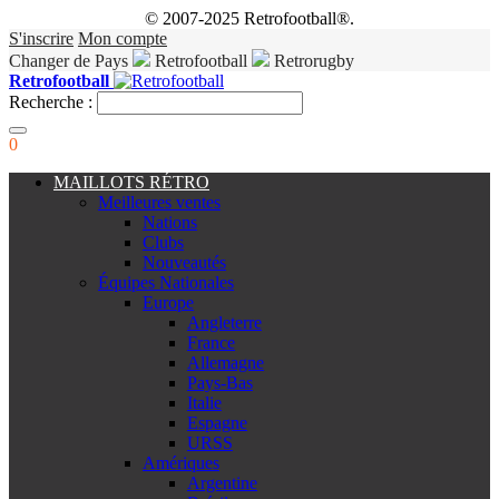
© 2007-2025 Retrofootball®.
S'inscrire
Mon compte
Changer de Pays
Retrofootball
Retrorugby
Retrofootball
Recherche :
0
MAILLOTS RÉTRO
Meilleures ventes
Nations
Clubs
Nouveautés
Équipes Nationales
Europe
Angleterre
France
Allemagne
Pays-Bas
Italie
Espagne
URSS
Amériques
Argentine