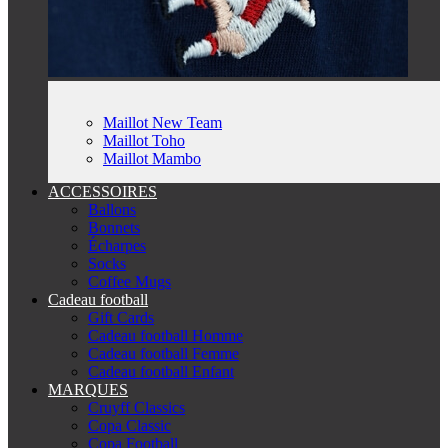
Maillot New Team
Maillot Toho
Maillot Mambo
ACCESSOIRES
Ballons
Bonnets
Écharpes
Socks
Coffee Mugs
Cadeau football
Gift Cards
Cadeau football Homme
Cadeau football Femme
Cadeau football Enfant
MARQUES
Cruyff Classics
Copa Classic
Copa Football