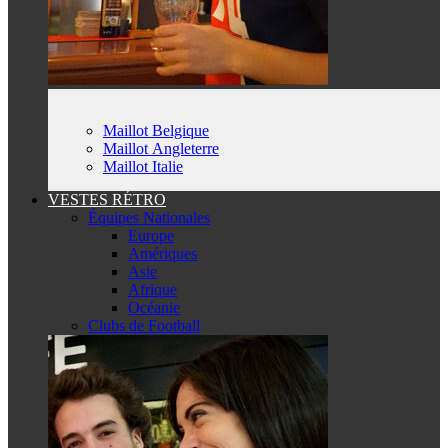
Maillot Belgique
Maillot Angleterre
Maillot Italie
VESTES RÉTRO
Équipes Nationales
Europe
Amériques
Asie
Afrique
Océanie
Clubs de Football