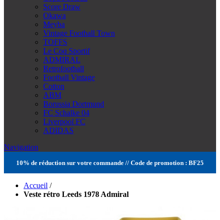
Score Draw
Okawa
Meyba
Vintage Football Town
TOFFS
Le Coq Sportif
ADMIRAL
Retrofootball
Football Vintage
Cotton
ABM
Borussia Dortmund
FC Schalke 04
Liverpool FC
ADIDAS
Navigation
10% de réduction sur votre commande // Code de promotion : BF25
Accueil
/
Veste rétro Leeds 1978 Admiral