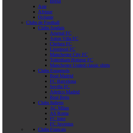
Brésil
Asie
Afrique
Océanie
Clubs de Football
Clubs Anglais
Arsenal FC
Aston Villa FC
Chelsea FC
Liverpool FC
Manchester City FC
Tottenham Hotspur FC
Manchester United classic shirts
Clubs Espagnols
Real Madrid
FC Barcelona
Sevilla FC
Atletico Madrid
Real Betis
Clubs Italiens
AC Milan
AS Roma
FC Inter
FC Juventus
Clubs Français