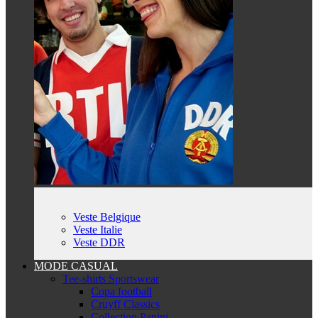
Veste Belgique
Veste Italie
Veste DDR
MODE CASUAL
Tee-shirts Sportswear
Copa football
Cruyff Classics
Collection Panini