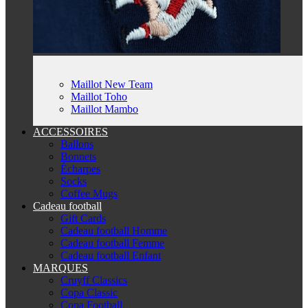
Maillot New Team
Maillot Toho
Maillot Mambo
ACCESSOIRES
Ballons
Bonnets
Écharpes
Socks
Coffee Mugs
Cadeau football
Gift Cards
Cadeau football Homme
Cadeau football Femme
Cadeau football Enfant
MARQUES
Cruyff Classics
Copa Classic
Copa Football