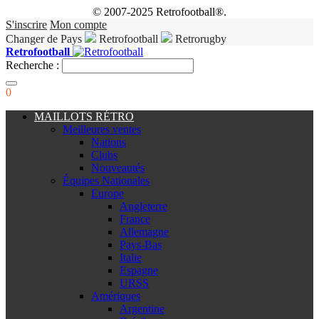
© 2007-2025 Retrofootball®.
S'inscrire
Mon compte
Changer de Pays
Retrofootball
Retrorugby
Retrofootball
Recherche :
0
MAILLOTS RÉTRO
Meilleures ventes
Nations
Clubs
Nouveautés
Équipes Nationales
Europe
Angleterre
France
Allemagne
Pays-Bas
Italie
Espagne
URSS
Amériques
Argentine