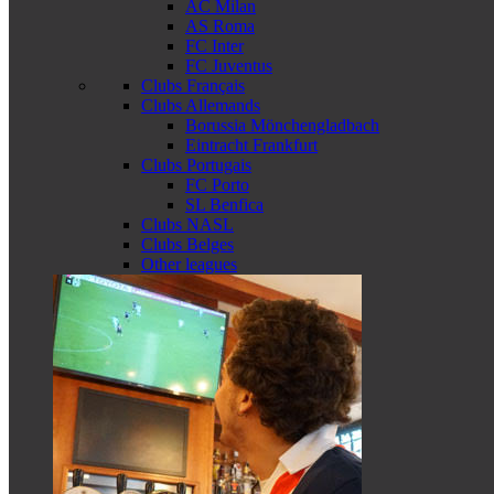
AC Milan
AS Roma
FC Inter
FC Juventus
Clubs Français
Clubs Allemands
Borussia Mönchengladbach
Eintracht Frankfurt
Clubs Portugais
FC Porto
SL Benfica
Clubs NASL
Clubs Belges
Other leagues