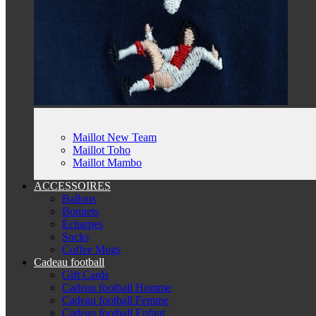
Maillot New Team
Maillot Toho
Maillot Mambo
ACCESSOIRES
Ballons
Bonnets
Écharpes
Socks
Coffee Mugs
Cadeau football
Gift Cards
Cadeau football Homme
Cadeau football Femme
Cadeau football Enfant