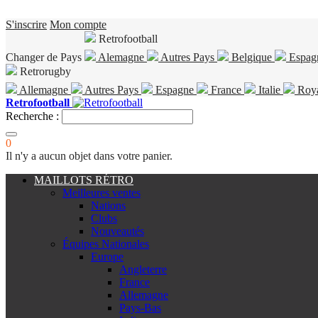
S'inscrire
Mon compte
Retrofootball
Changer de Pays
Alemagne
Autres Pays
Belgique
Espag
Retrorugby
Allemagne
Autres Pays
Espagne
France
Italie
Roy
Retrofootball
Recherche :
0
Il n'y a aucun objet dans votre panier.
MAILLOTS RÉTRO
Meilleures ventes
Nations
Clubs
Nouveautés
Équipes Nationales
Europe
Angleterre
France
Allemagne
Pays-Bas