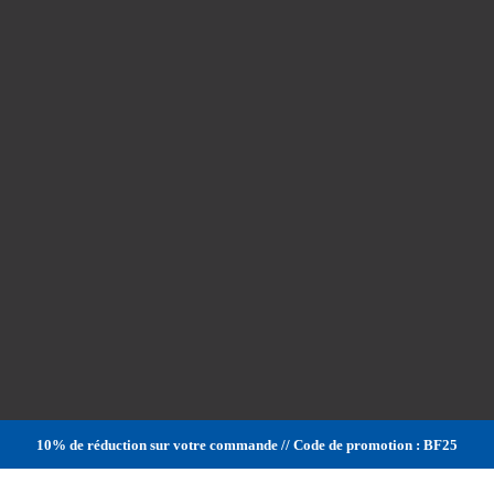
10% de réduction sur votre commande // Code de promotion : BF25