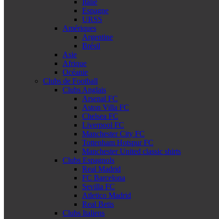
Italie
Espagne
URSS
Amériques
Argentine
Brésil
Asie
Afrique
Océanie
Clubs de Football
Clubs Anglais
Arsenal FC
Aston Villa FC
Chelsea FC
Liverpool FC
Manchester City FC
Tottenham Hotspur FC
Manchester United classic shirts
Clubs Espagnols
Real Madrid
FC Barcelona
Sevilla FC
Atletico Madrid
Real Betis
Clubs Italiens