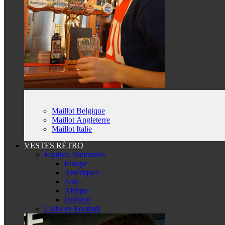
Maillot Belgique
Maillot Angleterre
Maillot Italie
VESTES RÉTRO
Équipes Nationales
Europe
Amériques
Asie
Afrique
Océanie
Clubs de Football