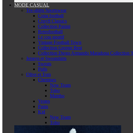
MODE CASUAL
Tee-shirts Sportswear
Copa football
Cruyff Classics
Collection Panini
Retrofootball
Le coq sportif
Vintage Football Town
Collection George Best
Collection Diego Armando Maradona Collection '
Jerseys et Sweatshirts
Sweats
Pulls
Olive et Tom
Chemises
New Team
Toho
Mambo
Vestes
Pants
Kid
New Team
Toho