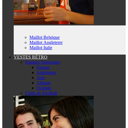
Maillot Belgique
Maillot Angleterre
Maillot Italie
VESTES RÉTRO
Équipes Nationales
Europe
Amériques
Asie
Afrique
Océanie
Clubs de Football