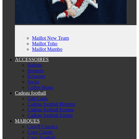
Maillot New Team
Maillot Toho
Maillot Mambo
ACCESSOIRES
Ballons
Bonnets
Écharpes
Socks
Coffee Mugs
Cadeau football
Gift Cards
Cadeau football Homme
Cadeau football Femme
Cadeau football Enfant
MARQUES
Cruyff Classics
Copa Classic
Copa Football