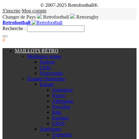
© 2007-2025 Retrofootball®.
S'inscrire
Mon compte
Changer de Pays
Retrofootball
Retrorugby
Retrofootball
Recherche :
0
MAILLOTS RÉTRO
Meilleures ventes
Nations
Clubs
Nouveautés
Équipes Nationales
Europe
Angleterre
France
Allemagne
Pays-Bas
Italie
Espagne
URSS
Amériques
Argentine