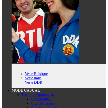
Veste Belgique
Veste Italie
Veste DDR
MODE CASUAL
Tee-shirts Sportswear
Copa football
Cruyff Classics
Collection Panini