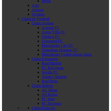
Brésil
Asie
Afrique
Océanie
Clubs de Football
Clubs Anglais
Arsenal FC
Aston Villa FC
Chelsea FC
Liverpool FC
Manchester City FC
Tottenham Hotspur FC
Manchester United classic shirts
Clubs Espagnols
Real Madrid
FC Barcelona
Sevilla FC
Atletico Madrid
Real Betis
Clubs Italiens
AC Milan
AS Roma
FC Inter
FC Juventus
Clubs Français