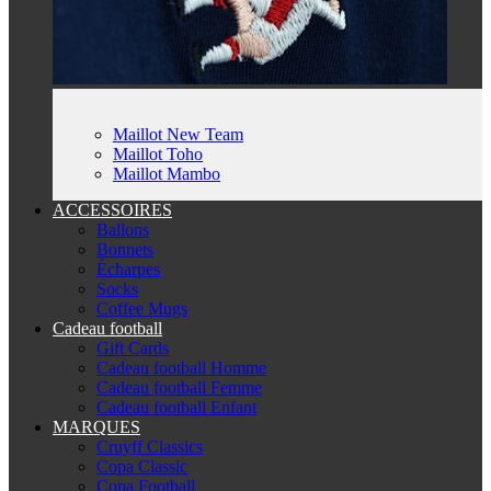
Maillot New Team
Maillot Toho
Maillot Mambo
ACCESSOIRES
Ballons
Bonnets
Écharpes
Socks
Coffee Mugs
Cadeau football
Gift Cards
Cadeau football Homme
Cadeau football Femme
Cadeau football Enfant
MARQUES
Cruyff Classics
Copa Classic
Copa Football