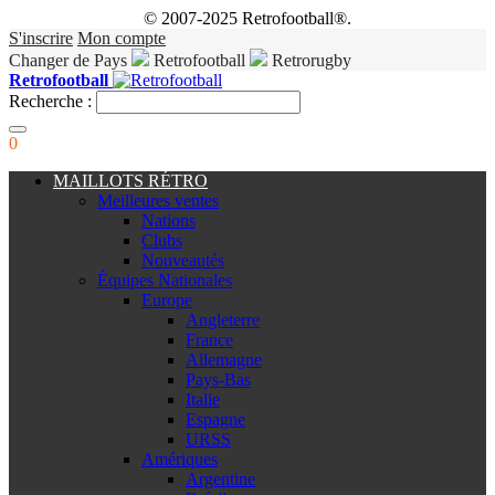
© 2007-2025 Retrofootball®.
S'inscrire
Mon compte
Changer de Pays
Retrofootball
Retrorugby
Retrofootball
Recherche :
0
MAILLOTS RÉTRO
Meilleures ventes
Nations
Clubs
Nouveautés
Équipes Nationales
Europe
Angleterre
France
Allemagne
Pays-Bas
Italie
Espagne
URSS
Amériques
Argentine