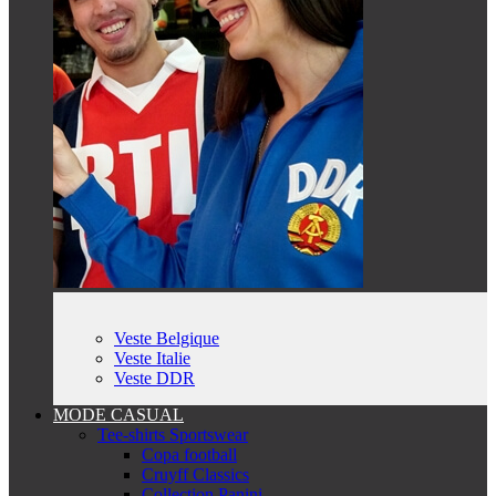
Veste Belgique
Veste Italie
Veste DDR
MODE CASUAL
Tee-shirts Sportswear
Copa football
Cruyff Classics
Collection Panini