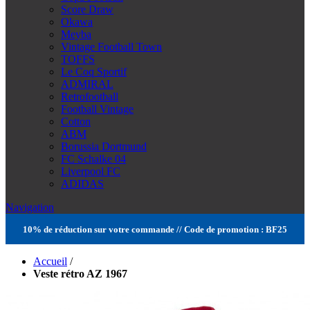
Score Draw
Okawa
Meyba
Vintage Football Town
TOFFS
Le Coq Sportif
ADMIRAL
Retrofootball
Football Vintage
Cotton
ABM
Borussia Dortmund
FC Schalke 04
Liverpool FC
ADIDAS
Navigation
10% de réduction sur votre commande // Code de promotion : BF25
Accueil
/
Veste rétro AZ 1967