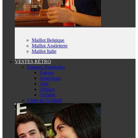
Maillot Belgique
Maillot Angleterre
Maillot Italie
VESTES RÉTRO
Équipes Nationales
Europe
Amériques
Asie
Afrique
Océanie
Clubs de Football