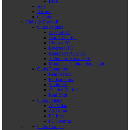
Brésil
Asie
Afrique
Océanie
Clubs de Football
Clubs Anglais
Arsenal FC
Aston Villa FC
Chelsea FC
Liverpool FC
Manchester City FC
Tottenham Hotspur FC
Manchester United classic shirts
Clubs Espagnols
Real Madrid
FC Barcelona
Sevilla FC
Atletico Madrid
Real Betis
Clubs Italiens
AC Milan
AS Roma
FC Inter
FC Juventus
Clubs Français