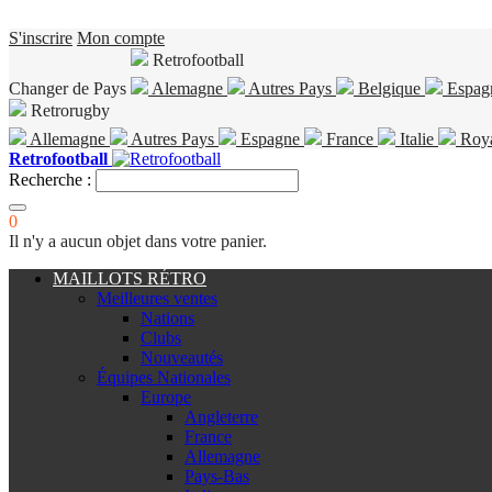
S'inscrire
Mon compte
Retrofootball
Changer de Pays
Alemagne
Autres Pays
Belgique
Espag
Retrorugby
Allemagne
Autres Pays
Espagne
France
Italie
Roy
Retrofootball
Recherche :
0
Il n'y a aucun objet dans votre panier.
MAILLOTS RÉTRO
Meilleures ventes
Nations
Clubs
Nouveautés
Équipes Nationales
Europe
Angleterre
France
Allemagne
Pays-Bas