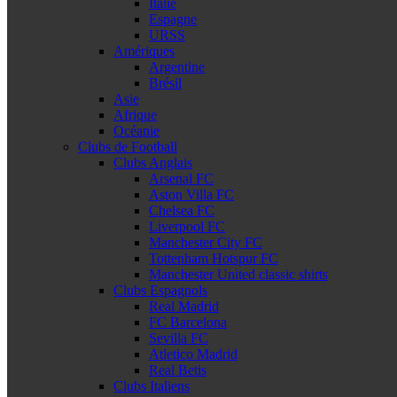
Italie
Espagne
URSS
Amériques
Argentine
Brésil
Asie
Afrique
Océanie
Clubs de Football
Clubs Anglais
Arsenal FC
Aston Villa FC
Chelsea FC
Liverpool FC
Manchester City FC
Tottenham Hotspur FC
Manchester United classic shirts
Clubs Espagnols
Real Madrid
FC Barcelona
Sevilla FC
Atletico Madrid
Real Betis
Clubs Italiens