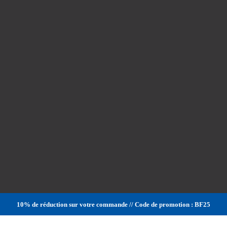
10% de réduction sur votre commande // Code de promotion : BF25