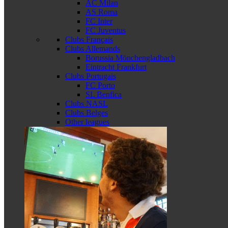
AC Milan
AS Roma
FC Inter
FC Juventus
Clubs Français
Clubs Allemands
Borussia Mönchengladbach
Eintracht Frankfurt
Clubs Portugais
FC Porto
SL Benfica
Clubs NASL
Clubs Belges
Other leagues