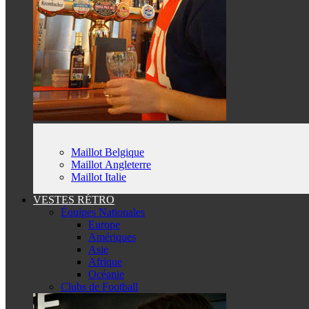
Maillot Belgique
Maillot Angleterre
Maillot Italie
VESTES RÉTRO
Équipes Nationales
Europe
Amériques
Asie
Afrique
Océanie
Clubs de Football