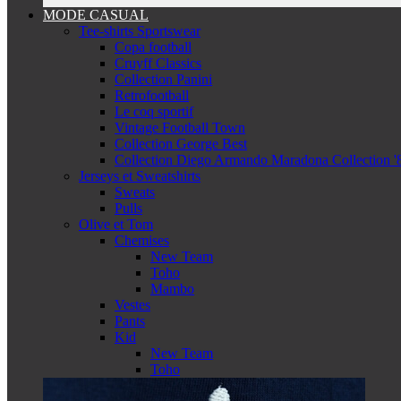
MODE CASUAL
Tee-shirts Sportswear
Copa football
Cruyff Classics
Collection Panini
Retrofootball
Le coq sportif
Vintage Football Town
Collection George Best
Collection Diego Armando Maradona Collection '
Jerseys et Sweatshirts
Sweats
Pulls
Olive et Tom
Chemises
New Team
Toho
Mambo
Vestes
Pants
Kid
New Team
Toho