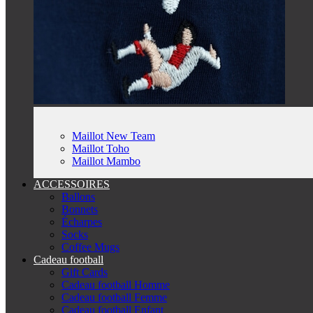
Maillot New Team
Maillot Toho
Maillot Mambo
ACCESSOIRES
Ballons
Bonnets
Écharpes
Socks
Coffee Mugs
Cadeau football
Gift Cards
Cadeau football Homme
Cadeau football Femme
Cadeau football Enfant