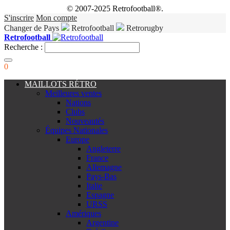
© 2007-2025 Retrofootball®.
S'inscrire
Mon compte
Changer de Pays
Retrofootball
Retrorugby
Retrofootball
Recherche :
0
MAILLOTS RÉTRO
Meilleures ventes
Nations
Clubs
Nouveautés
Équipes Nationales
Europe
Angleterre
France
Allemagne
Pays-Bas
Italie
Espagne
URSS
Amériques
Argentine