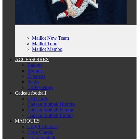
Maillot New Team
Maillot Toho
Maillot Mambo
ACCESSOIRES
Ballons
Bonnets
Écharpes
Socks
Coffee Mugs
Cadeau football
Gift Cards
Cadeau football Homme
Cadeau football Femme
Cadeau football Enfant
MARQUES
Cruyff Classics
Copa Classic
Copa Football