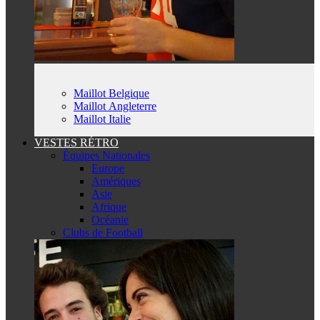
Maillot Belgique
Maillot Angleterre
Maillot Italie
VESTES RÉTRO
Équipes Nationales
Europe
Amériques
Asie
Afrique
Océanie
Clubs de Football