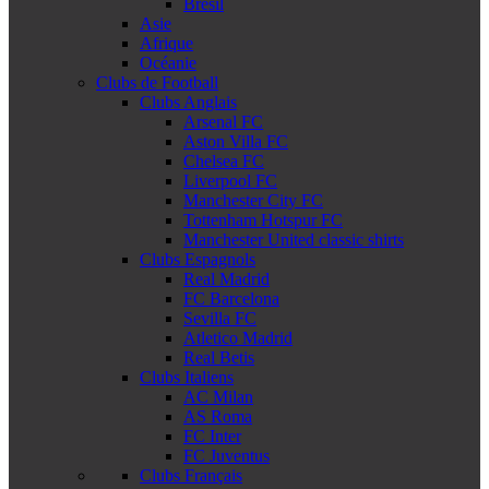
Brésil
Asie
Afrique
Océanie
Clubs de Football
Clubs Anglais
Arsenal FC
Aston Villa FC
Chelsea FC
Liverpool FC
Manchester City FC
Tottenham Hotspur FC
Manchester United classic shirts
Clubs Espagnols
Real Madrid
FC Barcelona
Sevilla FC
Atletico Madrid
Real Betis
Clubs Italiens
AC Milan
AS Roma
FC Inter
FC Juventus
Clubs Français