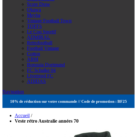
Score Draw
Okawa
Meyba
Vintage Football Town
TOFFS
Le Coq Sportif
ADMIRAL
Retrofootball
Football Vintage
Cotton
ABM
Borussia Dortmund
FC Schalke 04
Liverpool FC
ADIDAS
Navigation
10% de réduction sur votre commande // Code de promotion : BF25
Accueil
/
Veste rétro Australie années 70