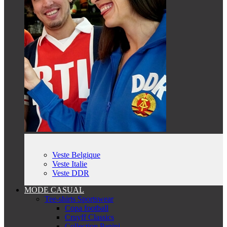
Veste Belgique
Veste Italie
Veste DDR
MODE CASUAL
Tee-shirts Sportswear
Copa football
Cruyff Classics
Collection Panini