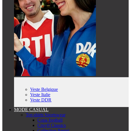
Veste Belgique
Veste Italie
Veste DDR
MODE CASUAL
Tee-shirts Sportswear
Copa football
Cruyff Classics
Collection Panini