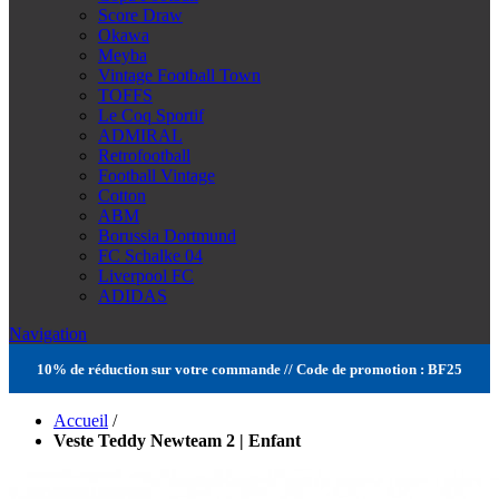
Score Draw
Okawa
Meyba
Vintage Football Town
TOFFS
Le Coq Sportif
ADMIRAL
Retrofootball
Football Vintage
Cotton
ABM
Borussia Dortmund
FC Schalke 04
Liverpool FC
ADIDAS
Navigation
10% de réduction sur votre commande // Code de promotion : BF25
Accueil
/
Veste Teddy Newteam 2 | Enfant