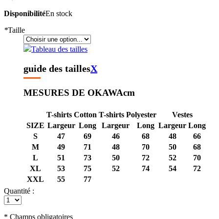
Disponibilité
En stock
*
Taille
Tableau des tailles
guide des tailles
X
MESURES DE OKAWA
cm
T-shirts Cotton
T-shirts Polyester
Vestes
SIZE
Largeur
Long
Largeur
Long
Largeur
Long
S
47
69
46
68
48
66
M
49
71
48
70
50
68
L
51
73
50
72
52
70
XL
53
75
52
74
54
72
XXL
55
77
Quantité :
* Champs obligatoires