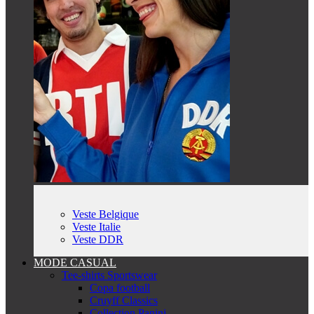
Veste Belgique
Veste Italie
Veste DDR
MODE CASUAL
Tee-shirts Sportswear
Copa football
Cruyff Classics
Collection Panini