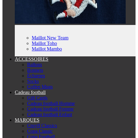
Maillot New Team
Maillot Toho
Maillot Mambo
ACCESSOIRES
Ballons
Bonnets
Écharpes
Socks
Coffee Mugs
Cadeau football
Gift Cards
Cadeau football Homme
Cadeau football Femme
Cadeau football Enfant
MARQUES
Cruyff Classics
Copa Classic
Copa Football