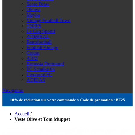
Score Draw
Okawa
Meyba
Vintage Football Town
TOFFS
Le Coq Sportif
ADMIRAL
Retrofootball
Football Vintage
Cotton
ABM
Borussia Dortmund
FC Schalke 04
Liverpool FC
ADIDAS
Navigation
10% de réduction sur votre commande // Code de promotion : BF25
Accueil
/
Veste Olive et Tom Muppet