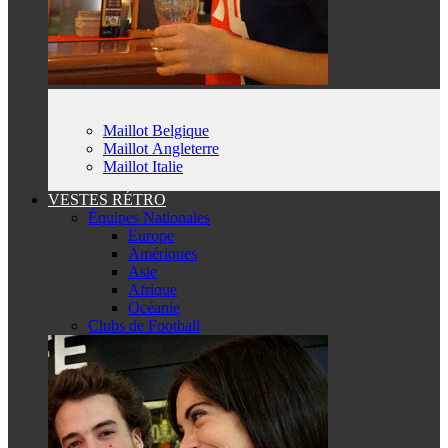
Maillot Belgique
Maillot Angleterre
Maillot Italie
VESTES RÉTRO
Équipes Nationales
Europe
Amériques
Asie
Afrique
Océanie
Clubs de Football