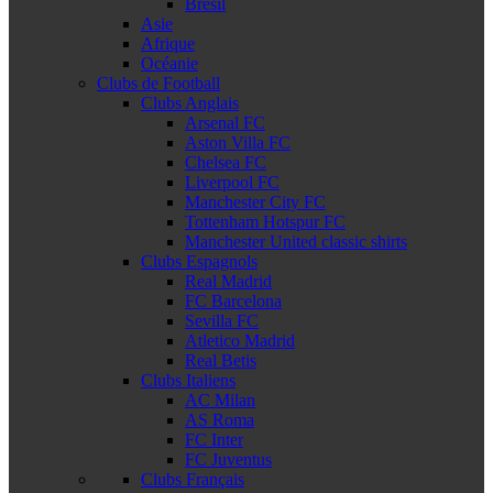
Brésil
Asie
Afrique
Océanie
Clubs de Football
Clubs Anglais
Arsenal FC
Aston Villa FC
Chelsea FC
Liverpool FC
Manchester City FC
Tottenham Hotspur FC
Manchester United classic shirts
Clubs Espagnols
Real Madrid
FC Barcelona
Sevilla FC
Atletico Madrid
Real Betis
Clubs Italiens
AC Milan
AS Roma
FC Inter
FC Juventus
Clubs Français