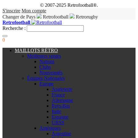
© 2007-2025 Retrofootball®.
S'inscrire
Mon compte
Changer de Pays
Retrofootball
Retrorugby
Retrofootball
Recherche :
0
MAILLOTS RÉTRO
Meilleures ventes
Nations
Clubs
Nouveautés
Équipes Nationales
Europe
Angleterre
France
Allemagne
Pays-Bas
Italie
Espagne
URSS
Amériques
Argentine