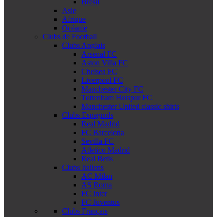
Brésil
Asie
Afrique
Océanie
Clubs de Football
Clubs Anglais
Arsenal FC
Aston Villa FC
Chelsea FC
Liverpool FC
Manchester City FC
Tottenham Hotspur FC
Manchester United classic shirts
Clubs Espagnols
Real Madrid
FC Barcelona
Sevilla FC
Atletico Madrid
Real Betis
Clubs Italiens
AC Milan
AS Roma
FC Inter
FC Juventus
Clubs Français