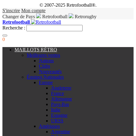
© 2007-2025 Retrofootball®.
S'inscrire
Mon compte
Changer de Pays
Retrofootball
Retrorugby
Retrofootball
Recherche :
0
MAILLOTS RÉTRO
Meilleures ventes
Nations
Clubs
Nouveautés
Équipes Nationales
Europe
Angleterre
France
Allemagne
Pays-Bas
Italie
Espagne
URSS
Amériques
Argentine