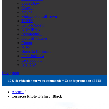
Score Draw
Okawa
Meyba
Vintage Football Town
TOFFS
Le Coq Sportif
ADMIRAL
Retrofootball
Football Vintage
Cotton
ABM
Borussia Dortmund
FC Schalke 04
Liverpool FC
ADIDAS
Navigation
10% de réduction sur votre commande // Code de promotion : BF25
Accueil
/
Terraces Photo T-Shirt | Black