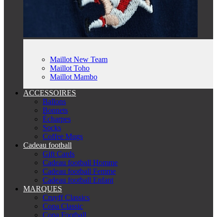
Maillot New Team
Maillot Toho
Maillot Mambo
ACCESSOIRES
Ballons
Bonnets
Écharpes
Socks
Coffee Mugs
Cadeau football
Gift Cards
Cadeau football Homme
Cadeau football Femme
Cadeau football Enfant
MARQUES
Cruyff Classics
Copa Classic
Copa Football