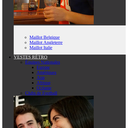
Maillot Belgique
Maillot Angleterre
Maillot Italie
VESTES RÉTRO
Équipes Nationales
Europe
Amériques
Asie
Afrique
Océanie
Clubs de Football