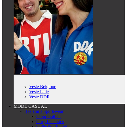
Veste Belgique
Veste Italie
Veste DDR
MODE CASUAL
Tee-shirts Sportswear
Copa football
Cruyff Classics
Collection Panini