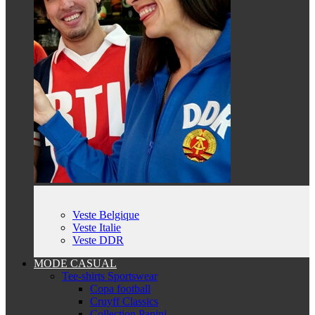
Veste Belgique
Veste Italie
Veste DDR
MODE CASUAL
Tee-shirts Sportswear
Copa football
Cruyff Classics
Collection Panini