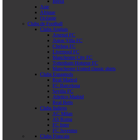
Brésil
Asie
Afrique
Océanie
Clubs de Football
Clubs Anglais
Arsenal FC
Aston Villa FC
Chelsea FC
Liverpool FC
Manchester City FC
Tottenham Hotspur FC
Manchester United classic shirts
Clubs Espagnols
Real Madrid
FC Barcelona
Sevilla FC
Atletico Madrid
Real Betis
Clubs Italiens
AC Milan
AS Roma
FC Inter
FC Juventus
Clubs Français