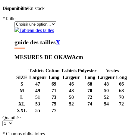
Disponibilité
En stock
*
Taille
Tableau des tailles
guide des tailles
X
MESURES DE OKAWA
cm
T-shirts Cotton
T-shirts Polyester
Vestes
SIZE
Largeur
Long
Largeur
Long
Largeur
Long
S
47
69
46
68
48
66
M
49
71
48
70
50
68
L
51
73
50
72
52
70
XL
53
75
52
74
54
72
XXL
55
77
Quantité :
* Champs obligatoires