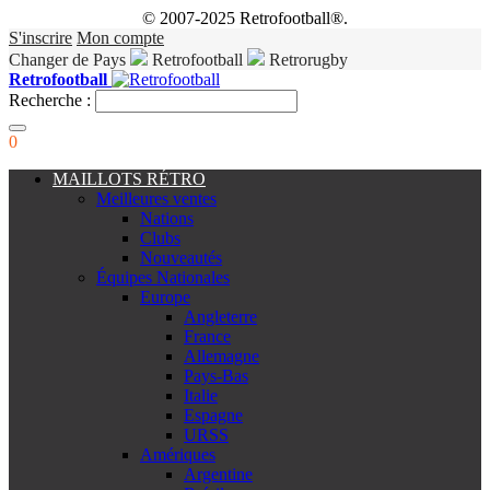
© 2007-2025 Retrofootball®.
S'inscrire
Mon compte
Changer de Pays
Retrofootball
Retrorugby
Retrofootball
Recherche :
0
MAILLOTS RÉTRO
Meilleures ventes
Nations
Clubs
Nouveautés
Équipes Nationales
Europe
Angleterre
France
Allemagne
Pays-Bas
Italie
Espagne
URSS
Amériques
Argentine