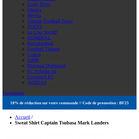
Score Draw
Okawa
Meyba
Vintage Football Town
TOFFS
Le Coq Sportif
ADMIRAL
Retrofootball
Football Vintage
Cotton
ABM
Borussia Dortmund
FC Schalke 04
Liverpool FC
ADIDAS
Navigation
10% de réduction sur votre commande // Code de promotion : BF25
Accueil
/
Sweat Shirt Captain Tsubasa Mark Landers