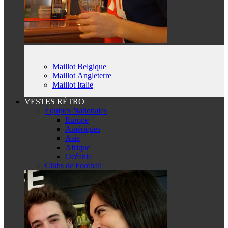
Maillot Belgique
Maillot Angleterre
Maillot Italie
VESTES RÉTRO
Équipes Nationales
Europe
Amériques
Asie
Afrique
Océanie
Clubs de Football