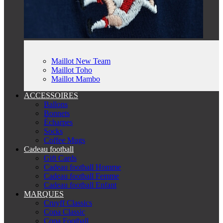
Maillot New Team
Maillot Toho
Maillot Mambo
ACCESSOIRES
Ballons
Bonnets
Écharpes
Socks
Coffee Mugs
Cadeau football
Gift Cards
Cadeau football Homme
Cadeau football Femme
Cadeau football Enfant
MARQUES
Cruyff Classics
Copa Classic
Copa Football