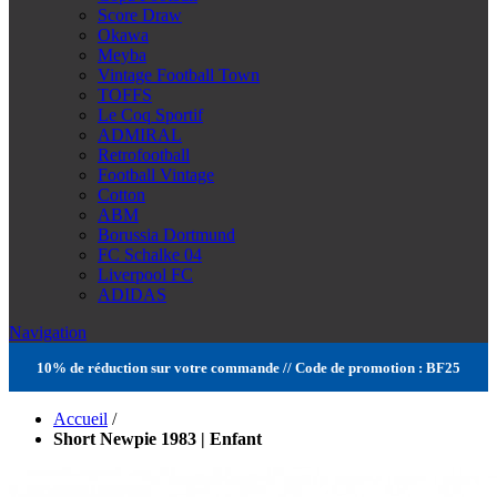
Score Draw
Okawa
Meyba
Vintage Football Town
TOFFS
Le Coq Sportif
ADMIRAL
Retrofootball
Football Vintage
Cotton
ABM
Borussia Dortmund
FC Schalke 04
Liverpool FC
ADIDAS
Navigation
10% de réduction sur votre commande // Code de promotion : BF25
Accueil
/
Short Newpie 1983 | Enfant