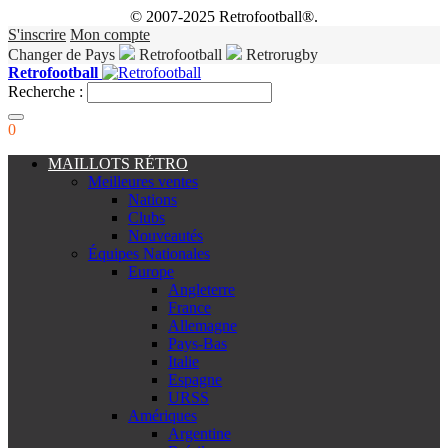
© 2007-2025 Retrofootball®.
S'inscrire
Mon compte
Changer de Pays
Retrofootball
Retrorugby
Retrofootball
Recherche :
0
MAILLOTS RÉTRO
Meilleures ventes
Nations
Clubs
Nouveautés
Équipes Nationales
Europe
Angleterre
France
Allemagne
Pays-Bas
Italie
Espagne
URSS
Amériques
Argentine