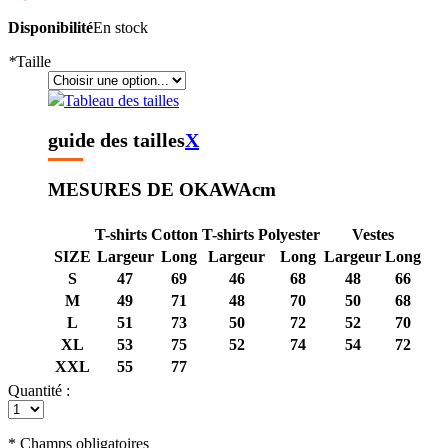
Disponibilité
En stock
*
Taille
Tableau des tailles
guide des tailles
X
MESURES DE OKAWA
cm
T-shirts Cotton
T-shirts Polyester
Vestes
SIZE
Largeur
Long
Largeur
Long
Largeur
Long
S
47
69
46
68
48
66
M
49
71
48
70
50
68
L
51
73
50
72
52
70
XL
53
75
52
74
54
72
XXL
55
77
Quantité :
* Champs obligatoires