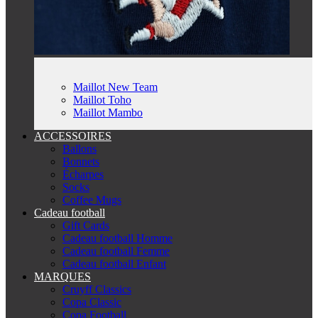
Maillot New Team
Maillot Toho
Maillot Mambo
ACCESSOIRES
Ballons
Bonnets
Écharpes
Socks
Coffee Mugs
Cadeau football
Gift Cards
Cadeau football Homme
Cadeau football Femme
Cadeau football Enfant
MARQUES
Cruyff Classics
Copa Classic
Copa Football