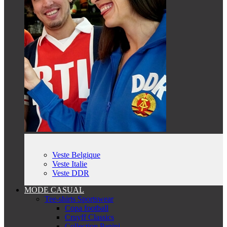
Veste Belgique
Veste Italie
Veste DDR
MODE CASUAL
Tee-shirts Sportswear
Copa football
Cruyff Classics
Collection Panini