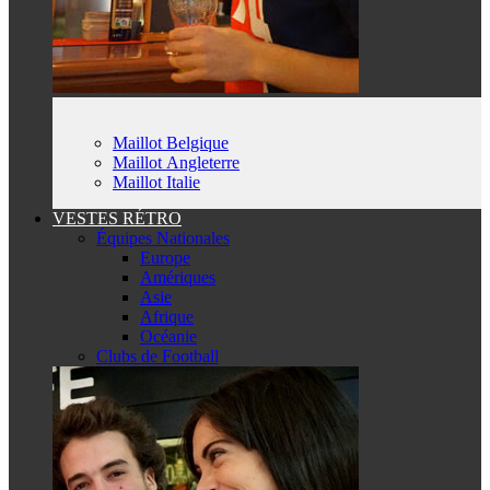
Maillot Belgique
Maillot Angleterre
Maillot Italie
VESTES RÉTRO
Équipes Nationales
Europe
Amériques
Asie
Afrique
Océanie
Clubs de Football