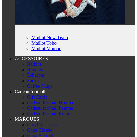
Maillot New Team
Maillot Toho
Maillot Mambo
ACCESSOIRES
Ballons
Bonnets
Écharpes
Socks
Coffee Mugs
Cadeau football
Gift Cards
Cadeau football Homme
Cadeau football Femme
Cadeau football Enfant
MARQUES
Cruyff Classics
Copa Classic
Copa Football