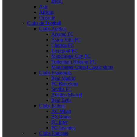
Brésil
Asie
Afrique
Océanie
Clubs de Football
Clubs Anglais
Arsenal FC
Aston Villa FC
Chelsea FC
Liverpool FC
Manchester City FC
Tottenham Hotspur FC
Manchester United classic shirts
Clubs Espagnols
Real Madrid
FC Barcelona
Sevilla FC
Atletico Madrid
Real Betis
Clubs Italiens
AC Milan
AS Roma
FC Inter
FC Juventus
Clubs Français