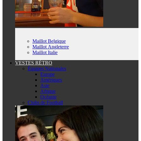
Maillot Belgique
Maillot Angleterre
Maillot Italie
VESTES RÉTRO
Équipes Nationales
Europe
Amériques
Asie
Afrique
Océanie
Clubs de Football