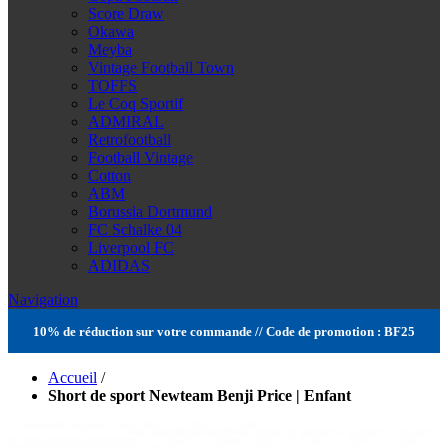
Score Draw
Okawa
Meyba
Vintage Football Town
TOFFS
Le Coq Sportif
ADMIRAL
Retrofootball
Football Vintage
Cotton
ABM
Borussia Dortmund
FC Schalke 04
Liverpool FC
ADIDAS
Navigation
10% de réduction sur votre commande // Code de promotion : BF25
Accueil
/
Short de sport Newteam Benji Price | Enfant