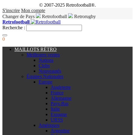
© 2007-2025 Retrofootball®.
S'inscrire
Mon compte
Changer de Pays
Retrofootball
Retrorugby
Retrofootball
Recherche :
0
MAILLOTS RÉTRO
Meilleures ventes
Nations
Clubs
Nouveautés
Équipes Nationales
Europe
Angleterre
France
Allemagne
Pays-Bas
Italie
Espagne
URSS
Amériques
Argentine