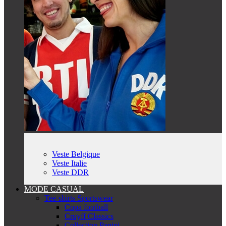
Veste Belgique
Veste Italie
Veste DDR
MODE CASUAL
Tee-shirts Sportswear
Copa football
Cruyff Classics
Collection Panini