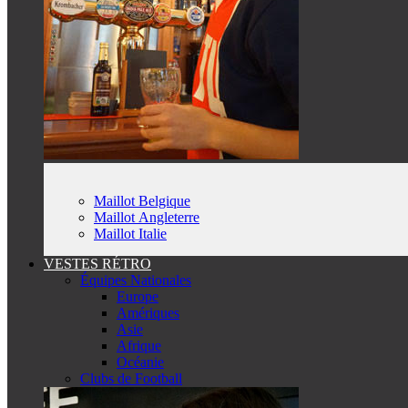
Maillot Belgique
Maillot Angleterre
Maillot Italie
VESTES RÉTRO
Équipes Nationales
Europe
Amériques
Asie
Afrique
Océanie
Clubs de Football