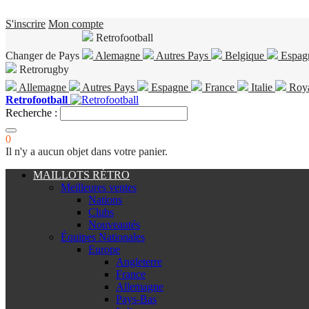
S'inscrire
Mon compte
Retrofootball
Changer de Pays
Alemagne
Autres Pays
Belgique
Espag
Retrorugby
Allemagne
Autres Pays
Espagne
France
Italie
Roy
Retrofootball
Recherche :
0
Il n'y a aucun objet dans votre panier.
MAILLOTS RÉTRO
Meilleures ventes
Nations
Clubs
Nouveautés
Équipes Nationales
Europe
Angleterre
France
Allemagne
Pays-Bas