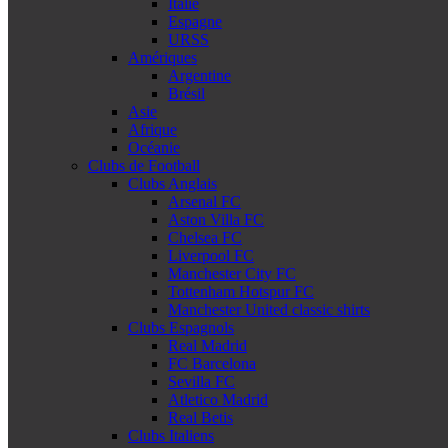
Italie
Espagne
URSS
Amériques
Argentine
Brésil
Asie
Afrique
Océanie
Clubs de Football
Clubs Anglais
Arsenal FC
Aston Villa FC
Chelsea FC
Liverpool FC
Manchester City FC
Tottenham Hotspur FC
Manchester United classic shirts
Clubs Espagnols
Real Madrid
FC Barcelona
Sevilla FC
Atletico Madrid
Real Betis
Clubs Italiens