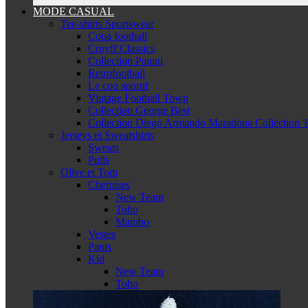
MODE CASUAL
Tee-shirts Sportswear
Copa football
Cruyff Classics
Collection Panini
Retrofootball
Le coq sportif
Vintage Football Town
Collection George Best
Collection Diego Armando Maradona Collection '
Jerseys et Sweatshirts
Sweats
Pulls
Olive et Tom
Chemises
New Team
Toho
Mambo
Vestes
Pants
Kid
New Team
Toho