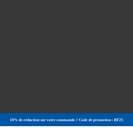
10% de réduction sur votre commande // Code de promotion : BF25