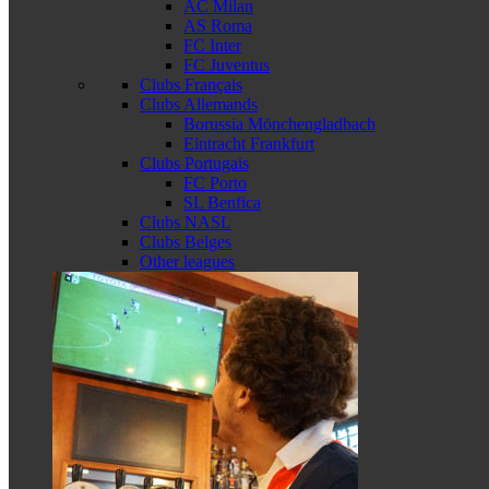
AC Milan
AS Roma
FC Inter
FC Juventus
Clubs Français
Clubs Allemands
Borussia Mönchengladbach
Eintracht Frankfurt
Clubs Portugais
FC Porto
SL Benfica
Clubs NASL
Clubs Belges
Other leagues