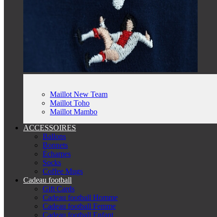
Maillot New Team
Maillot Toho
Maillot Mambo
ACCESSOIRES
Ballons
Bonnets
Écharpes
Socks
Coffee Mugs
Cadeau football
Gift Cards
Cadeau football Homme
Cadeau football Femme
Cadeau football Enfant