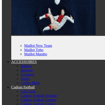
Maillot New Team
Maillot Toho
Maillot Mambo
ACCESSOIRES
Ballons
Bonnets
Écharpes
Socks
Coffee Mugs
Cadeau football
Gift Cards
Cadeau football Homme
Cadeau football Femme
Cadeau football Enfant