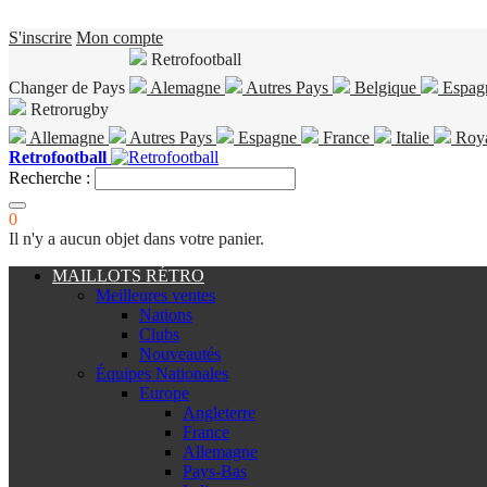
S'inscrire
Mon compte
Retrofootball
Changer de Pays
Alemagne
Autres Pays
Belgique
Espag
Retrorugby
Allemagne
Autres Pays
Espagne
France
Italie
Roy
Retrofootball
Recherche :
0
Il n'y a aucun objet dans votre panier.
MAILLOTS RÉTRO
Meilleures ventes
Nations
Clubs
Nouveautés
Équipes Nationales
Europe
Angleterre
France
Allemagne
Pays-Bas