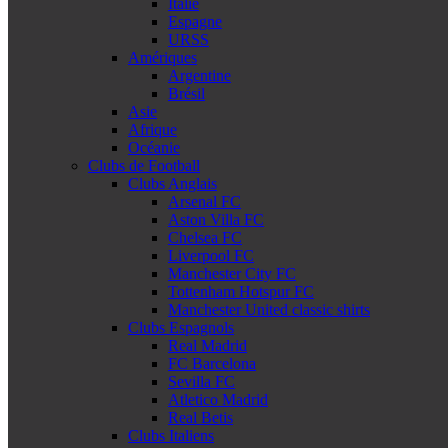
Italie
Espagne
URSS
Amériques
Argentine
Brésil
Asie
Afrique
Océanie
Clubs de Football
Clubs Anglais
Arsenal FC
Aston Villa FC
Chelsea FC
Liverpool FC
Manchester City FC
Tottenham Hotspur FC
Manchester United classic shirts
Clubs Espagnols
Real Madrid
FC Barcelona
Sevilla FC
Atletico Madrid
Real Betis
Clubs Italiens