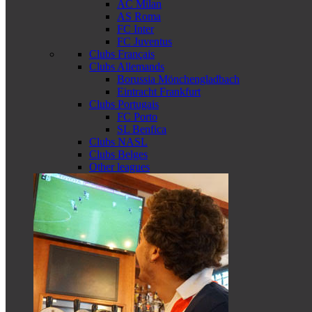
AC Milan
AS Roma
FC Inter
FC Juventus
Clubs Français
Clubs Allemands
Borussia Mönchengladbach
Eintracht Frankfurt
Clubs Portugais
FC Porto
SL Benfica
Clubs NASL
Clubs Belges
Other leagues