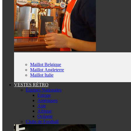
Maillot Belgique
Maillot Angleterre
Maillot Italie
VESTES RÉTRO
Équipes Nationales
Europe
Amériques
Asie
Afrique
Océanie
Clubs de Football