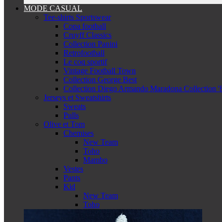
MODE CASUAL
Tee-shirts Sportswear
Copa football
Cruyff Classics
Collection Panini
Retrofootball
Le coq sportif
Vintage Football Town
Collection George Best
Collection Diego Armando Maradona Collection '
Jerseys et Sweatshirts
Sweats
Pulls
Olive et Tom
Chemises
New Team
Toho
Mambo
Vestes
Pants
Kid
New Team
Toho