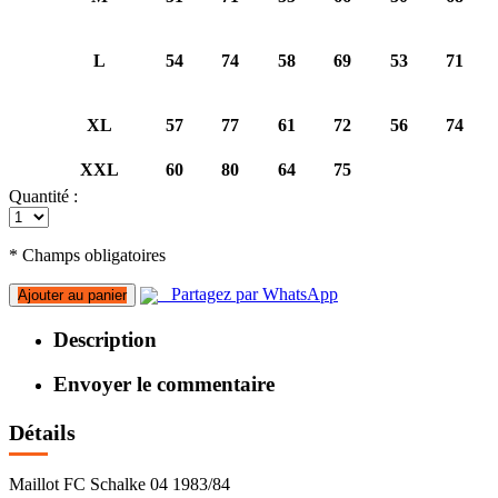
L
54
74
58
69
53
71
XL
57
77
61
72
56
74
XXL
60
80
64
75
Quantité :
* Champs obligatoires
Partagez par WhatsApp
Ajouter au panier
Description
Envoyer le commentaire
Détails
Maillot FC Schalke 04 1983/84