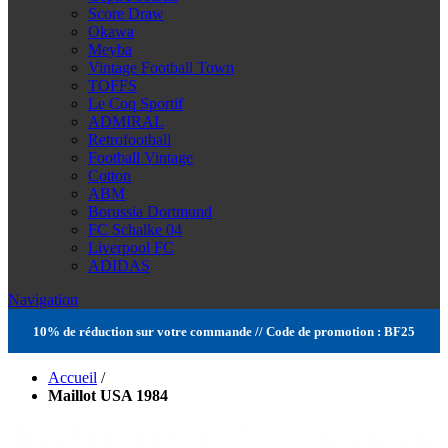
Score Draw
Okawa
Meyba
Vintage Football Town
TOFFS
Le Coq Sportif
ADMIRAL
Retrofootball
Football Vintage
Cotton
ABM
Borussia Dortmund
FC Schalke 04
Liverpool FC
ADIDAS
Navigation
10% de réduction sur votre commande // Code de promotion : BF25
Accueil
/
Maillot USA 1984