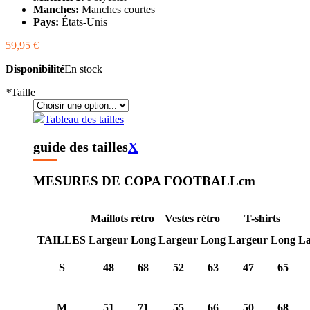
Manches:
Manches courtes
Pays:
États-Unis
59,95 €
Disponibilité
En stock
*
Taille
Tableau des tailles
guide des tailles
X
MESURES DE COPA FOOTBALL
cm
Maillots rétro
Vestes rétro
T-shirts
TAILLES
Largeur
Long
Largeur
Long
Largeur
Long
La
S
48
68
52
63
47
65
M
51
71
55
66
50
68