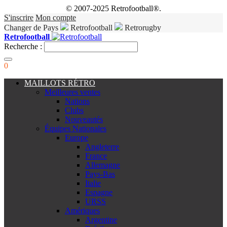
© 2007-2025 Retrofootball®.
S'inscrire
Mon compte
Changer de Pays
Retrofootball
Retrorugby
Retrofootball
Recherche :
0
MAILLOTS RÉTRO
Meilleures ventes
Nations
Clubs
Nouveautés
Équipes Nationales
Europe
Angleterre
France
Allemagne
Pays-Bas
Italie
Espagne
URSS
Amériques
Argentine