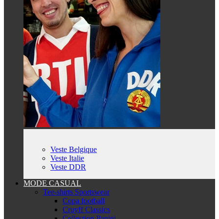
Veste Belgique
Veste Italie
Veste DDR
MODE CASUAL
Tee-shirts Sportswear
Copa football
Cruyff Classics
Collection Panini