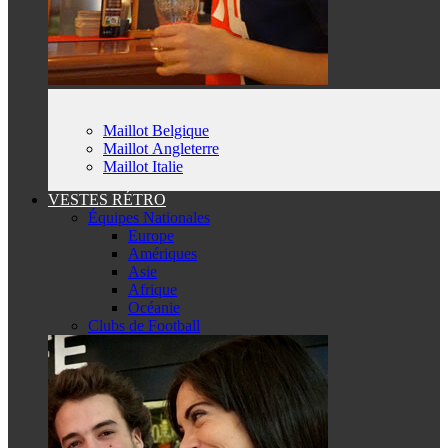
Maillot Belgique
Maillot Angleterre
Maillot Italie
VESTES RÉTRO
Équipes Nationales
Europe
Amériques
Asie
Afrique
Océanie
Clubs de Football