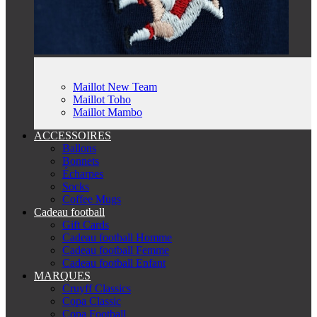
Maillot New Team
Maillot Toho
Maillot Mambo
ACCESSOIRES
Ballons
Bonnets
Écharpes
Socks
Coffee Mugs
Cadeau football
Gift Cards
Cadeau football Homme
Cadeau football Femme
Cadeau football Enfant
MARQUES
Cruyff Classics
Copa Classic
Copa Football