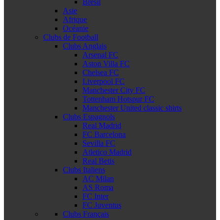
Brésil
Asie
Afrique
Océanie
Clubs de Football
Clubs Anglais
Arsenal FC
Aston Villa FC
Chelsea FC
Liverpool FC
Manchester City FC
Tottenham Hotspur FC
Manchester United classic shirts
Clubs Espagnols
Real Madrid
FC Barcelona
Sevilla FC
Atletico Madrid
Real Betis
Clubs Italiens
AC Milan
AS Roma
FC Inter
FC Juventus
Clubs Français