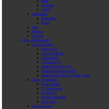
Italie
Espagne
URSS
Amériques
Argentine
Brésil
Asie
Afrique
Océanie
Clubs de Football
Clubs Anglais
Arsenal FC
Aston Villa FC
Chelsea FC
Liverpool FC
Manchester City FC
Tottenham Hotspur FC
Manchester United classic shirts
Clubs Espagnols
Real Madrid
FC Barcelona
Sevilla FC
Atletico Madrid
Real Betis
Clubs Italiens