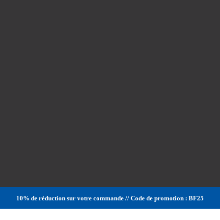
10% de réduction sur votre commande // Code de promotion : BF25