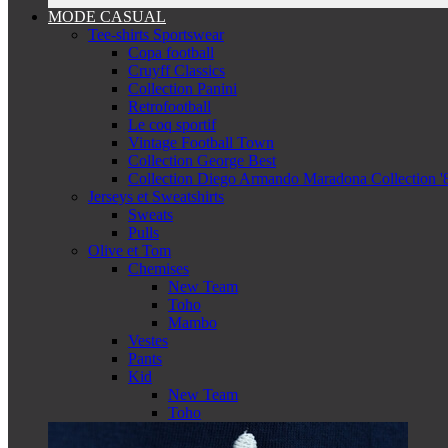
MODE CASUAL
Tee-shirts Sportswear
Copa football
Cruyff Classics
Collection Panini
Retrofootball
Le coq sportif
Vintage Football Town
Collection George Best
Collection Diego Armando Maradona Collection '
Jerseys et Sweatshirts
Sweats
Pulls
Olive et Tom
Chemises
New Team
Toho
Mambo
Vestes
Pants
Kid
New Team
Toho