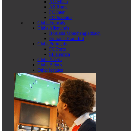
AC Milan
AS Roma
FC Inter
FC Juventus
Clubs Français
Clubs Allemands
Borussia Mönchengladbach
Eintracht Frankfurt
Clubs Portugais
FC Porto
SL Benfica
Clubs NASL
Clubs Belges
Other leagues