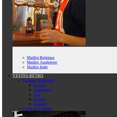
Maillot Belgique
Maillot Angleterre
Maillot Italie
VESTES RÉTRO
Équipes Nationales
Europe
Amériques
Asie
Afrique
Océanie
Clubs de Football