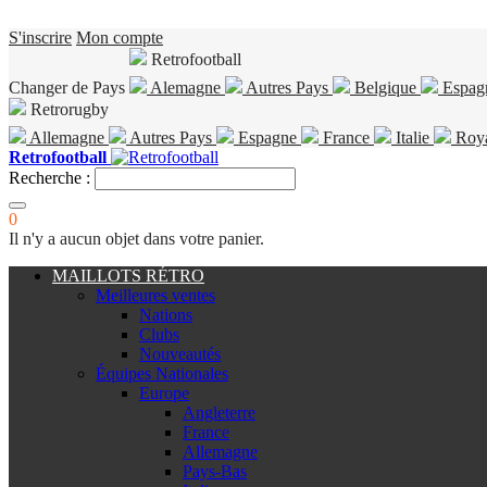
S'inscrire
Mon compte
Retrofootball
Changer de Pays
Alemagne
Autres Pays
Belgique
Espag
Retrorugby
Allemagne
Autres Pays
Espagne
France
Italie
Roy
Retrofootball
Recherche :
0
Il n'y a aucun objet dans votre panier.
MAILLOTS RÉTRO
Meilleures ventes
Nations
Clubs
Nouveautés
Équipes Nationales
Europe
Angleterre
France
Allemagne
Pays-Bas