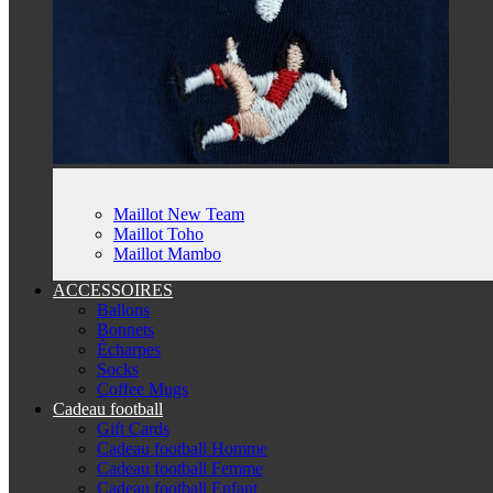
Maillot New Team
Maillot Toho
Maillot Mambo
ACCESSOIRES
Ballons
Bonnets
Écharpes
Socks
Coffee Mugs
Cadeau football
Gift Cards
Cadeau football Homme
Cadeau football Femme
Cadeau football Enfant