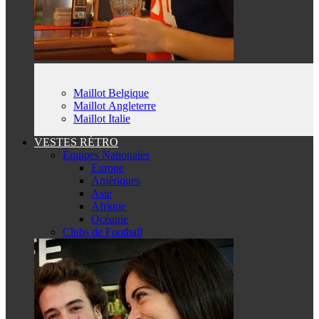
Maillot Belgique
Maillot Angleterre
Maillot Italie
VESTES RÉTRO
Équipes Nationales
Europe
Amériques
Asie
Afrique
Océanie
Clubs de Football