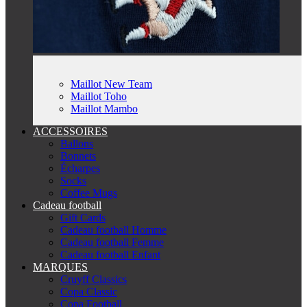
Maillot New Team
Maillot Toho
Maillot Mambo
ACCESSOIRES
Ballons
Bonnets
Écharpes
Socks
Coffee Mugs
Cadeau football
Gift Cards
Cadeau football Homme
Cadeau football Femme
Cadeau football Enfant
MARQUES
Cruyff Classics
Copa Classic
Copa Football