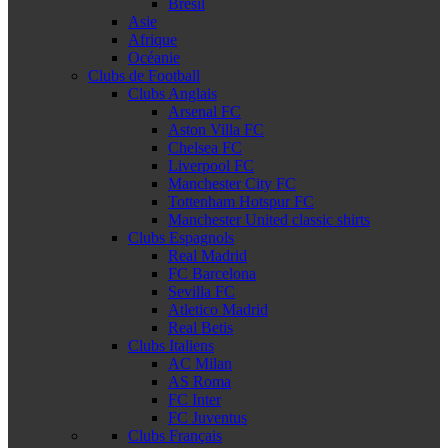
Brésil
Asie
Afrique
Océanie
Clubs de Football
Clubs Anglais
Arsenal FC
Aston Villa FC
Chelsea FC
Liverpool FC
Manchester City FC
Tottenham Hotspur FC
Manchester United classic shirts
Clubs Espagnols
Real Madrid
FC Barcelona
Sevilla FC
Atletico Madrid
Real Betis
Clubs Italiens
AC Milan
AS Roma
FC Inter
FC Juventus
Clubs Français