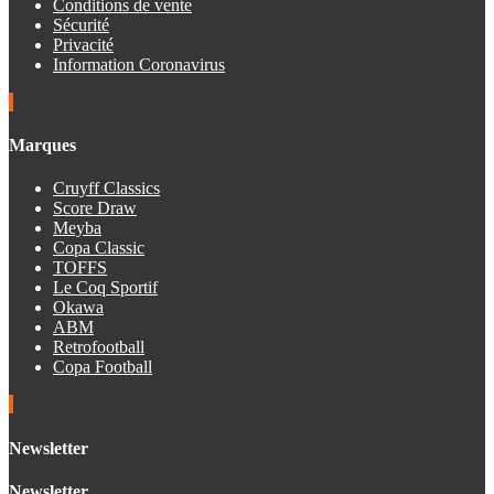
Conditions de vente
Sécurité
Privacité
Information Coronavirus
Marques
Cruyff Classics
Score Draw
Meyba
Copa Classic
TOFFS
Le Coq Sportif
Okawa
ABM
Retrofootball
Copa Football
Newsletter
Newsletter