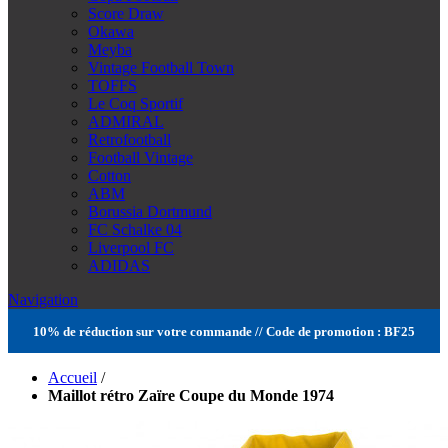
Score Draw
Okawa
Meyba
Vintage Football Town
TOFFS
Le Coq Sportif
ADMIRAL
Retrofootball
Football Vintage
Cotton
ABM
Borussia Dortmund
FC Schalke 04
Liverpool FC
ADIDAS
Navigation
10% de réduction sur votre commande // Code de promotion : BF25
Accueil
/
Maillot rétro Zaïre Coupe du Monde 1974