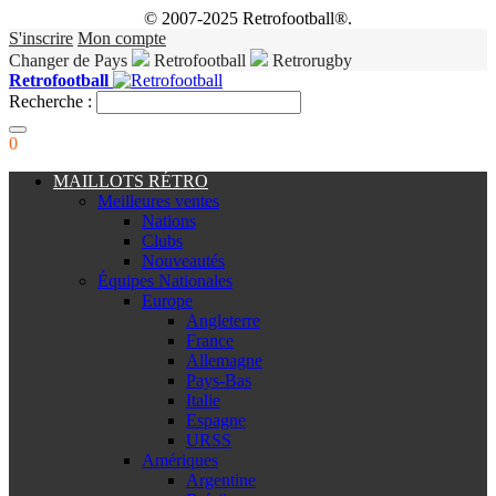
© 2007-2025 Retrofootball®.
S'inscrire
Mon compte
Changer de Pays
Retrofootball
Retrorugby
Retrofootball
Recherche :
0
MAILLOTS RÉTRO
Meilleures ventes
Nations
Clubs
Nouveautés
Équipes Nationales
Europe
Angleterre
France
Allemagne
Pays-Bas
Italie
Espagne
URSS
Amériques
Argentine