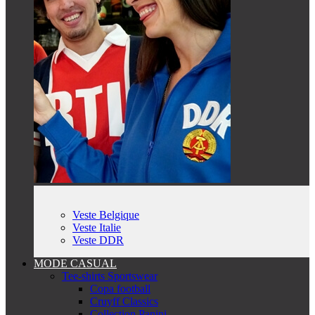
Veste Belgique
Veste Italie
Veste DDR
MODE CASUAL
Tee-shirts Sportswear
Copa football
Cruyff Classics
Collection Panini