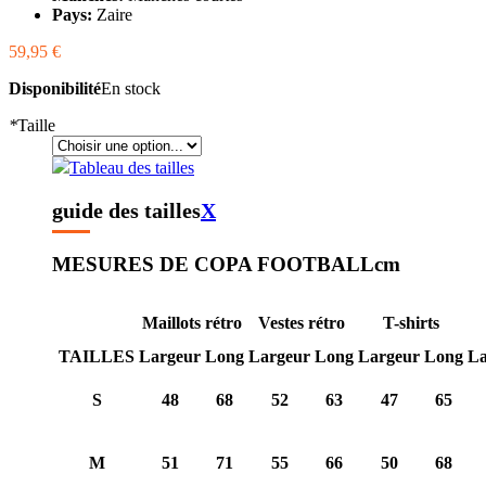
Pays:
Zaire
59,95 €
Disponibilité
En stock
*
Taille
Tableau des tailles
guide des tailles
X
MESURES DE COPA FOOTBALL
cm
Maillots rétro
Vestes rétro
T-shirts
TAILLES
Largeur
Long
Largeur
Long
Largeur
Long
La
S
48
68
52
63
47
65
M
51
71
55
66
50
68