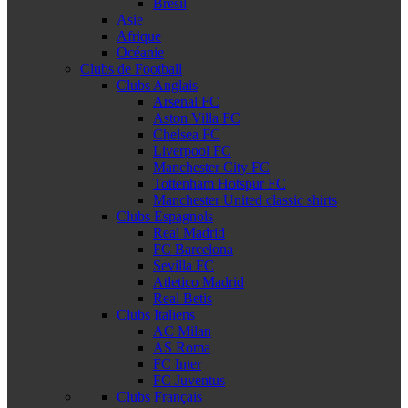
Brésil
Asie
Afrique
Océanie
Clubs de Football
Clubs Anglais
Arsenal FC
Aston Villa FC
Chelsea FC
Liverpool FC
Manchester City FC
Tottenham Hotspur FC
Manchester United classic shirts
Clubs Espagnols
Real Madrid
FC Barcelona
Sevilla FC
Atletico Madrid
Real Betis
Clubs Italiens
AC Milan
AS Roma
FC Inter
FC Juventus
Clubs Français