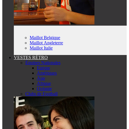
Maillot Belgique
Maillot Angleterre
Maillot Italie
VESTES RÉTRO
Équipes Nationales
Europe
Amériques
Asie
Afrique
Océanie
Clubs de Football