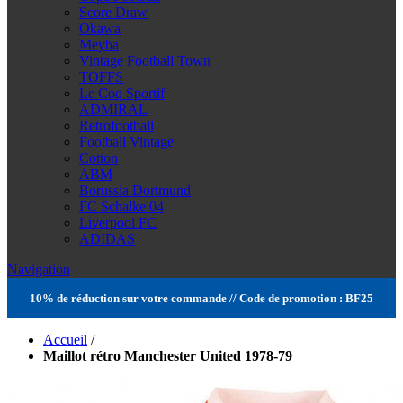
Score Draw
Okawa
Meyba
Vintage Football Town
TOFFS
Le Coq Sportif
ADMIRAL
Retrofootball
Football Vintage
Cotton
ABM
Borussia Dortmund
FC Schalke 04
Liverpool FC
ADIDAS
Navigation
10% de réduction sur votre commande // Code de promotion : BF25
Accueil
/
Maillot rétro Manchester United 1978-79