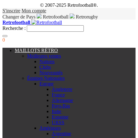
© 2007-2025 Retrofootball®.
S'inscrire
Mon compte
Changer de Pays
Retrofootball
Retrorugby
Retrofootball
Recherche :
0
MAILLOTS RÉTRO
Meilleures ventes
Nations
Clubs
Nouveautés
Équipes Nationales
Europe
Angleterre
France
Allemagne
Pays-Bas
Italie
Espagne
URSS
Amériques
Argentine