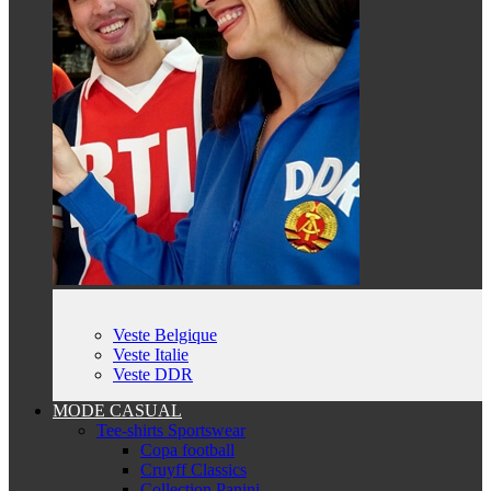
Veste Belgique
Veste Italie
Veste DDR
MODE CASUAL
Tee-shirts Sportswear
Copa football
Cruyff Classics
Collection Panini