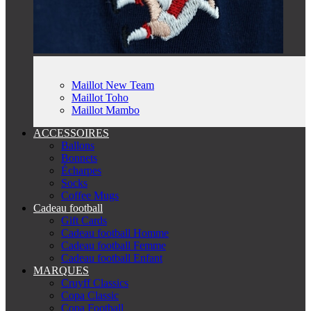
Maillot New Team
Maillot Toho
Maillot Mambo
ACCESSOIRES
Ballons
Bonnets
Écharpes
Socks
Coffee Mugs
Cadeau football
Gift Cards
Cadeau football Homme
Cadeau football Femme
Cadeau football Enfant
MARQUES
Cruyff Classics
Copa Classic
Copa Football