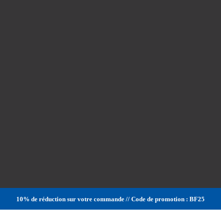
10% de réduction sur votre commande // Code de promotion : BF25