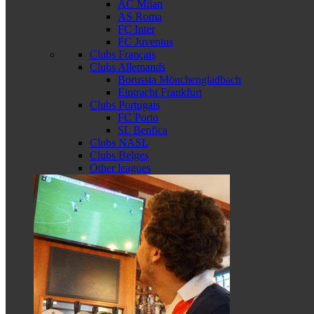
AC Milan
AS Roma
FC Inter
FC Juventus
Clubs Français
Clubs Allemands
Borussia Mönchengladbach
Eintracht Frankfurt
Clubs Portugais
FC Porto
SL Benfica
Clubs NASL
Clubs Belges
Other leagues