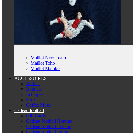
Maillot New Team
Maillot Toho
Maillot Mambo
ACCESSOIRES
Ballons
Bonnets
Écharpes
Socks
Coffee Mugs
Cadeau football
Gift Cards
Cadeau football Homme
Cadeau football Femme
Cadeau football Enfant