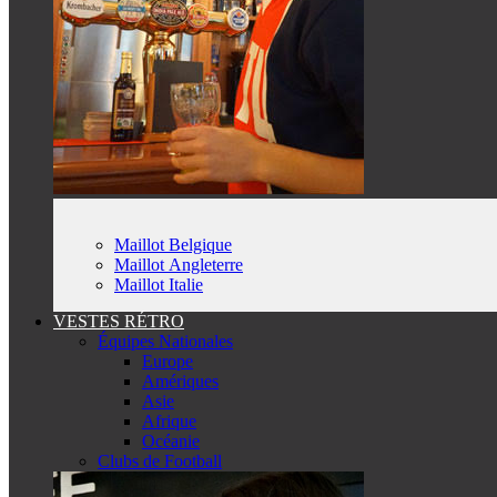
Maillot Belgique
Maillot Angleterre
Maillot Italie
VESTES RÉTRO
Équipes Nationales
Europe
Amériques
Asie
Afrique
Océanie
Clubs de Football