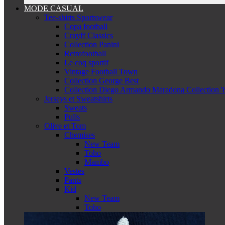
MODE CASUAL
Tee-shirts Sportswear
Copa football
Cruyff Classics
Collection Panini
Retrofootball
Le coq sportif
Vintage Football Town
Collection George Best
Collection Diego Armando Maradona Collection '
Jerseys et Sweatshirts
Sweats
Pulls
Olive et Tom
Chemises
New Team
Toho
Mambo
Vestes
Pants
Kid
New Team
Toho