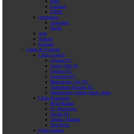
Italie
Espagne
URSS
Amériques
Argentine
Brésil
Asie
Afrique
Océanie
Clubs de Football
Clubs Anglais
Arsenal FC
Aston Villa FC
Chelsea FC
Liverpool FC
Manchester City FC
Tottenham Hotspur FC
Manchester United classic shirts
Clubs Espagnols
Real Madrid
FC Barcelona
Sevilla FC
Atletico Madrid
Real Betis
Clubs Italiens