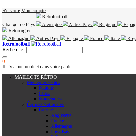
S'inscrire
Mon compte
Retrofootball
Changer de Pays
Alemagne
Autres Pays
Belgique
Espag
Retrorugby
Allemagne
Autres Pays
Espagne
France
Italie
Roy
Retrofootball
Recherche :
0
Il n'y a aucun objet dans votre panier.
MAILLOTS RÉTRO
Meilleures ventes
Nations
Clubs
Nouveautés
Équipes Nationales
Europe
Angleterre
France
Allemagne
Pays-Bas