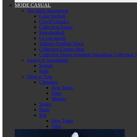
MODE CASUAL
Tee-shirts Sportswear
Copa football
Cruyff Classics
Collection Panini
Retrofootball
Le coq sportif
Vintage Football Town
Collection George Best
Collection Diego Armando Maradona Collection '
Jerseys et Sweatshirts
Sweats
Pulls
Olive et Tom
Chemises
New Team
Toho
Mambo
Vestes
Pants
Kid
New Team
Toho