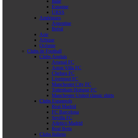
Italie
Espagne
URSS
Amériques
Argentine
Brésil
Asie
Afrique
Océanie
Clubs de Football
Clubs Anglais
Arsenal FC
Aston Villa FC
Chelsea FC
Liverpool FC
Manchester City FC
Tottenham Hotspur FC
Manchester United classic shirts
Clubs Espagnols
Real Madrid
FC Barcelona
Sevilla FC
Atletico Madrid
Real Betis
Clubs Italiens