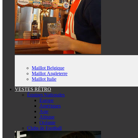
Maillot Belgique
Maillot Angleterre
Maillot Italie
VESTES RÉTRO
Équipes Nationales
Europe
Amériques
Asie
Afrique
Océanie
Clubs de Football