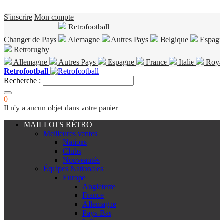
S'inscrire
Mon compte
Retrofootball
Changer de Pays
Alemagne
Autres Pays
Belgique
Espag
Retrorugby
Allemagne
Autres Pays
Espagne
France
Italie
Roy
Retrofootball
Recherche :
0
Il n'y a aucun objet dans votre panier.
MAILLOTS RÉTRO
Meilleures ventes
Nations
Clubs
Nouveautés
Équipes Nationales
Europe
Angleterre
France
Allemagne
Pays-Bas