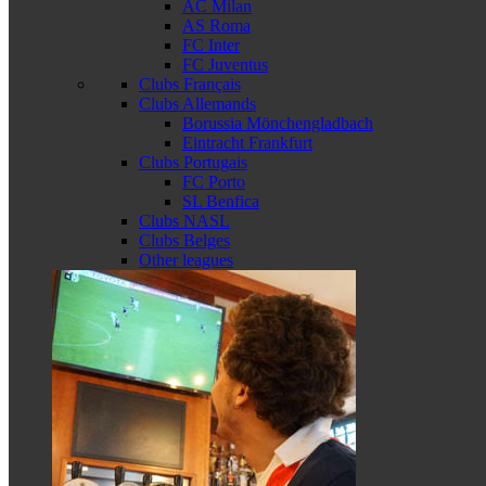
AC Milan
AS Roma
FC Inter
FC Juventus
Clubs Français
Clubs Allemands
Borussia Mönchengladbach
Eintracht Frankfurt
Clubs Portugais
FC Porto
SL Benfica
Clubs NASL
Clubs Belges
Other leagues