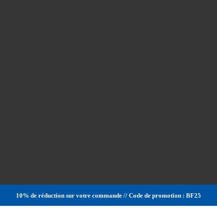
10% de réduction sur votre commande // Code de promotion : BF25