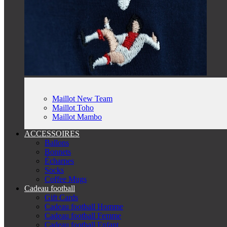
Maillot New Team
Maillot Toho
Maillot Mambo
ACCESSOIRES
Ballons
Bonnets
Écharpes
Socks
Coffee Mugs
Cadeau football
Gift Cards
Cadeau football Homme
Cadeau football Femme
Cadeau football Enfant