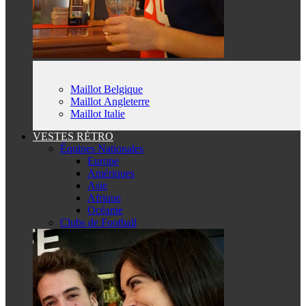
Maillot Belgique
Maillot Angleterre
Maillot Italie
VESTES RÉTRO
Équipes Nationales
Europe
Amériques
Asie
Afrique
Océanie
Clubs de Football