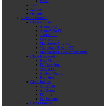
Brésil
Asie
Afrique
Océanie
Clubs de Football
Clubs Anglais
Arsenal FC
Aston Villa FC
Chelsea FC
Liverpool FC
Manchester City FC
Tottenham Hotspur FC
Manchester United classic shirts
Clubs Espagnols
Real Madrid
FC Barcelona
Sevilla FC
Atletico Madrid
Real Betis
Clubs Italiens
AC Milan
AS Roma
FC Inter
FC Juventus
Clubs Français