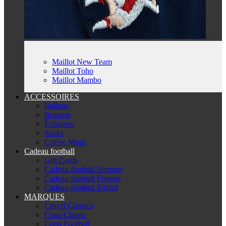
Maillot New Team
Maillot Toho
Maillot Mambo
ACCESSOIRES
Ballons
Bonnets
Écharpes
Socks
Coffee Mugs
Cadeau football
Gift Cards
Cadeau football Homme
Cadeau football Femme
Cadeau football Enfant
MARQUES
Cruyff Classics
Copa Classic
Copa Football