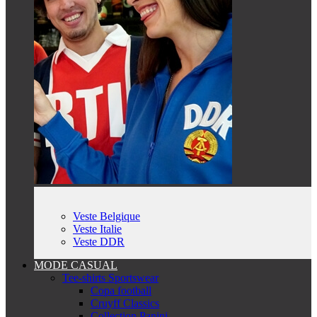
Veste Belgique
Veste Italie
Veste DDR
MODE CASUAL
Tee-shirts Sportswear
Copa football
Cruyff Classics
Collection Panini