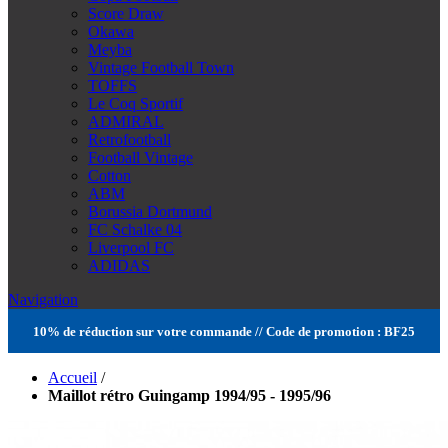
Score Draw
Okawa
Meyba
Vintage Football Town
TOFFS
Le Coq Sportif
ADMIRAL
Retrofootball
Football Vintage
Cotton
ABM
Borussia Dortmund
FC Schalke 04
Liverpool FC
ADIDAS
Navigation
10% de réduction sur votre commande // Code de promotion : BF25
Accueil
/
Maillot rétro Guingamp 1994/95 - 1995/96