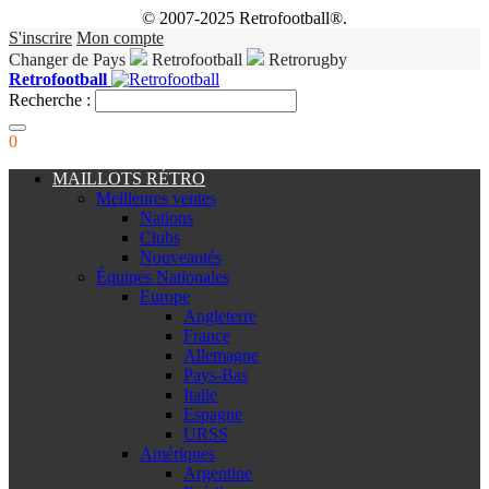
© 2007-2025 Retrofootball®.
S'inscrire
Mon compte
Changer de Pays
Retrofootball
Retrorugby
Retrofootball
Recherche :
0
MAILLOTS RÉTRO
Meilleures ventes
Nations
Clubs
Nouveautés
Équipes Nationales
Europe
Angleterre
France
Allemagne
Pays-Bas
Italie
Espagne
URSS
Amériques
Argentine