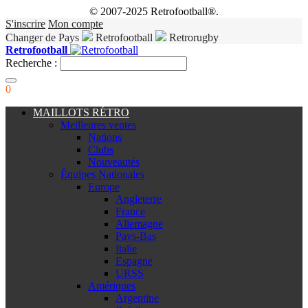
© 2007-2025 Retrofootball®.
S'inscrire
Mon compte
Changer de Pays
Retrofootball
Retrorugby
Retrofootball
Recherche :
0
MAILLOTS RÉTRO
Meilleures ventes
Nations
Clubs
Nouveautés
Équipes Nationales
Europe
Angleterre
France
Allemagne
Pays-Bas
Italie
Espagne
URSS
Amériques
Argentine