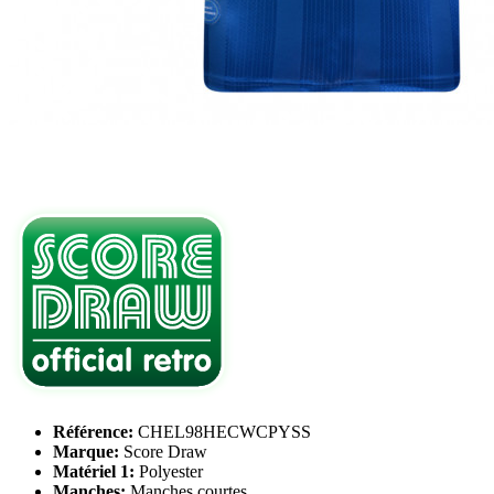
Référence:
CHEL98HECWCPYSS
Marque:
Score Draw
Matériel 1:
Polyester
Manches:
Manches courtes