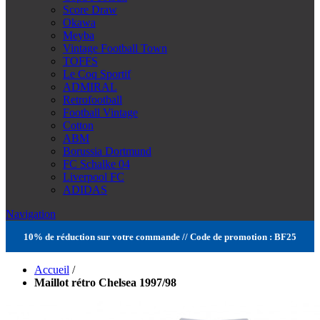
Score Draw
Okawa
Meyba
Vintage Football Town
TOFFS
Le Coq Sportif
ADMIRAL
Retrofootball
Football Vintage
Cotton
ABM
Borussia Dortmund
FC Schalke 04
Liverpool FC
ADIDAS
Navigation
10% de réduction sur votre commande // Code de promotion : BF25
Accueil
/
Maillot rétro Chelsea 1997/98