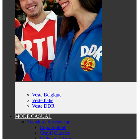
Veste Belgique
Veste Italie
Veste DDR
MODE CASUAL
Tee-shirts Sportswear
Copa football
Cruyff Classics
Collection Panini