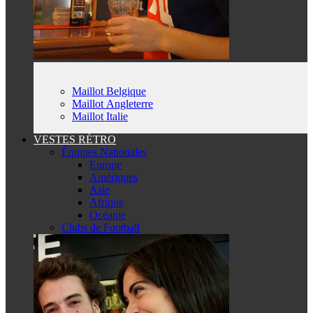
Maillot Belgique
Maillot Angleterre
Maillot Italie
VESTES RÉTRO
Équipes Nationales
Europe
Amériques
Asie
Afrique
Océanie
Clubs de Football