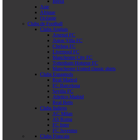
Brésil
Asie
Afrique
Océanie
Clubs de Football
Clubs Anglais
Arsenal FC
Aston Villa FC
Chelsea FC
Liverpool FC
Manchester City FC
Tottenham Hotspur FC
Manchester United classic shirts
Clubs Espagnols
Real Madrid
FC Barcelona
Sevilla FC
Atletico Madrid
Real Betis
Clubs Italiens
AC Milan
AS Roma
FC Inter
FC Juventus
Clubs Français