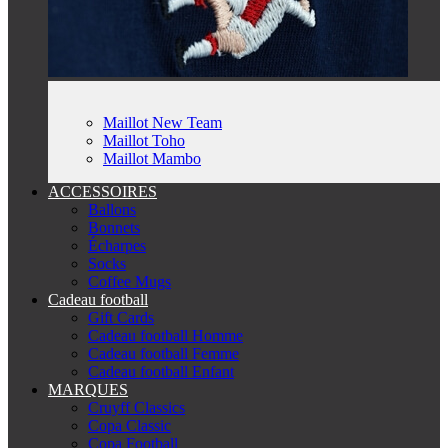
Maillot New Team
Maillot Toho
Maillot Mambo
ACCESSOIRES
Ballons
Bonnets
Écharpes
Socks
Coffee Mugs
Cadeau football
Gift Cards
Cadeau football Homme
Cadeau football Femme
Cadeau football Enfant
MARQUES
Cruyff Classics
Copa Classic
Copa Football