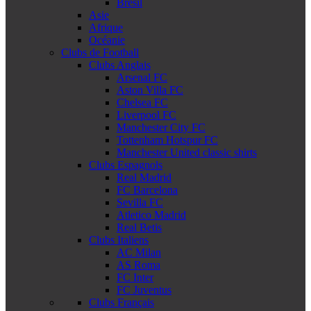
Brésil
Asie
Afrique
Océanie
Clubs de Football
Clubs Anglais
Arsenal FC
Aston Villa FC
Chelsea FC
Liverpool FC
Manchester City FC
Tottenham Hotspur FC
Manchester United classic shirts
Clubs Espagnols
Real Madrid
FC Barcelona
Sevilla FC
Atletico Madrid
Real Betis
Clubs Italiens
AC Milan
AS Roma
FC Inter
FC Juventus
Clubs Français