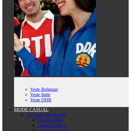
Veste Belgique
Veste Italie
Veste DDR
MODE CASUAL
Tee-shirts Sportswear
Copa football
Cruyff Classics
Collection Panini