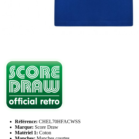
Référence:
CHEL70HFACWSS
Marque:
Score Draw
Matériel 1:
Coton
Manches:
Manches courtes