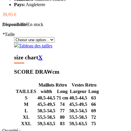
Pays:
Angleterre
39,95 €
Disponibilité
En stock
*
Taille
Tableau des tailles
size chart
X
SCORE DRAW
cm
Maillots Rétro
Vestes Rétro
TAILLES
width
Long
Largeur
Long
S
40,5-44,5
71 cm
40,5-44,5
63
M
45,5-49,5
74
45,5-49,5
66
L
50,5-54,5
77
50,5-54,5
69
XL
55,5-58,5
80
55,5-58,5
72
XXL
59,5-63,5
83
59,5-63,5
75
Quantité :