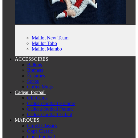
Maillot New Team
Maillot Toho
Maillot Mambo
ACCESSOIRES
Ballons
Bonnets
Écharpes
Socks
Coffee Mugs
Cadeau football
Gift Cards
Cadeau football Homme
Cadeau football Femme
Cadeau football Enfant
MARQUES
Cruyff Classics
Copa Classic
Copa Football