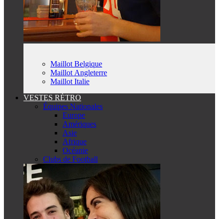
Maillot Belgique
Maillot Angleterre
Maillot Italie
VESTES RÉTRO
Équipes Nationales
Europe
Amériques
Asie
Afrique
Océanie
Clubs de Football