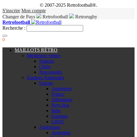
© 2007-2025 Retrofootball®.
S'inscrire
Mon compte
Changer de Pays
Retrofootball
Retrorugby
Retrofootball
Recherche :
0
MAILLOTS RÉTRO
Meilleures ventes
Nations
Clubs
Nouveautés
Équipes Nationales
Europe
Angleterre
France
Allemagne
Pays-Bas
Italie
Espagne
URSS
Amériques
Argentine