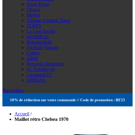
Score Draw
Okawa
Meyba
Vintage Football Town
TOFFS
Le Coq Sportif
ADMIRAL
Retrofootball
Football Vintage
Cotton
ABM
Borussia Dortmund
FC Schalke 04
Liverpool FC
ADIDAS
Navigation
10% de réduction sur votre commande // Code de promotion : BF25
Accueil
/
Maillot rétro Chelsea 1970