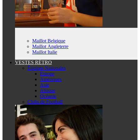
Maillot Belgique
Maillot Angleterre
Maillot Italie
VESTES RÉTRO
Équipes Nationales
Europe
Amériques
Asie
Afrique
Océanie
Clubs de Football