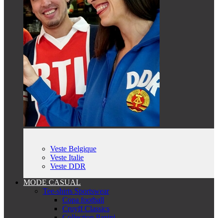
Veste Belgique
Veste Italie
Veste DDR
MODE CASUAL
Tee-shirts Sportswear
Copa football
Cruyff Classics
Collection Panini