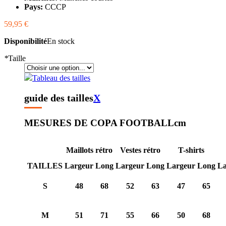
Pays:
CCCP
59,95 €
Disponibilité
En stock
*
Taille
Tableau des tailles
guide des tailles
X
MESURES DE COPA FOOTBALL
cm
Maillots rétro
Vestes rétro
T-shirts
TAILLES
Largeur
Long
Largeur
Long
Largeur
Long
La
S
48
68
52
63
47
65
M
51
71
55
66
50
68