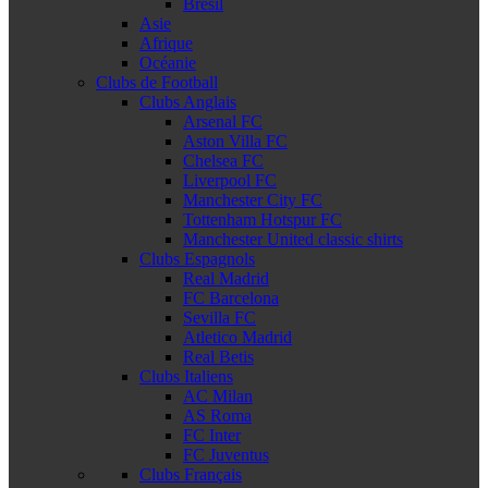
Brésil
Asie
Afrique
Océanie
Clubs de Football
Clubs Anglais
Arsenal FC
Aston Villa FC
Chelsea FC
Liverpool FC
Manchester City FC
Tottenham Hotspur FC
Manchester United classic shirts
Clubs Espagnols
Real Madrid
FC Barcelona
Sevilla FC
Atletico Madrid
Real Betis
Clubs Italiens
AC Milan
AS Roma
FC Inter
FC Juventus
Clubs Français