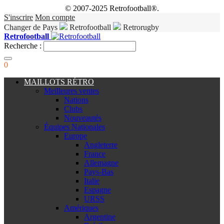
© 2007-2025 Retrofootball®.
S'inscrire
Mon compte
Changer de Pays
Retrofootball
Retrorugby
Retrofootball
Recherche :
0
MAILLOTS RÉTRO
Meilleures ventes
Nations
Clubs
Nouveautés
Équipes Nationales
Europe
Angleterre
France
Allemagne
Pays-Bas
Italie
Espagne
URSS
Amériques
Argentine