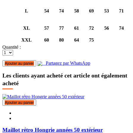
L
54
74
58
69
53
71
XL
57
77
61
72
56
74
XXL
60
80
64
75
Quantité :
Partagez par WhatsApp
Ajouter au panier
Les clients ayant acheté cet article ont également
acheté
Ajouter au panier
Maillot rétro Hongrie années 50 extérieur