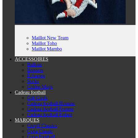
Maillot New Team
Maillot Toho
Maillot Mambo
ACCESSOIRES
Ballons
Bonnets
Écharpes
Socks
Coffee Mugs
Cadeau football
Gift Cards
Cadeau football Homme
Cadeau football Femme
Cadeau football Enfant
MARQUES
Cruyff Classics
Copa Classic
Copa Football