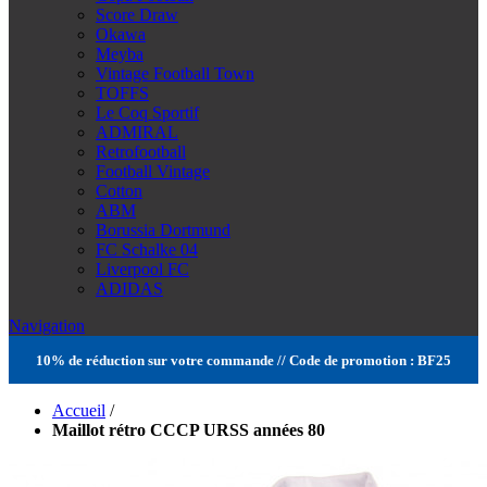
Score Draw
Okawa
Meyba
Vintage Football Town
TOFFS
Le Coq Sportif
ADMIRAL
Retrofootball
Football Vintage
Cotton
ABM
Borussia Dortmund
FC Schalke 04
Liverpool FC
ADIDAS
Navigation
10% de réduction sur votre commande // Code de promotion : BF25
Accueil
/
Maillot rétro CCCP URSS années 80