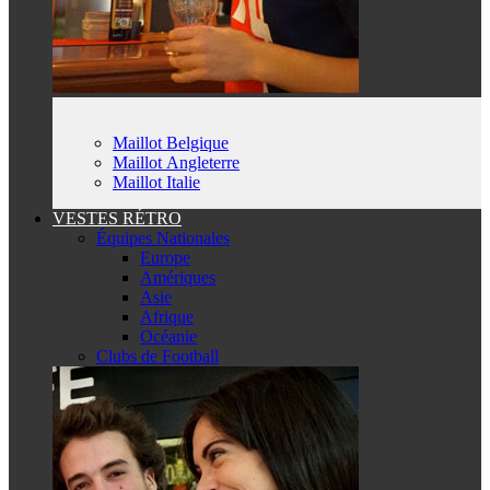
Maillot Belgique
Maillot Angleterre
Maillot Italie
VESTES RÉTRO
Équipes Nationales
Europe
Amériques
Asie
Afrique
Océanie
Clubs de Football