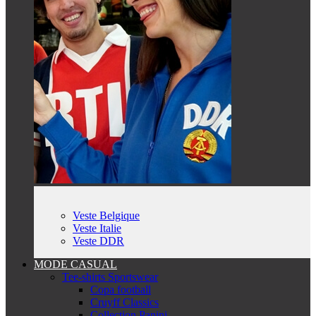
Veste Belgique
Veste Italie
Veste DDR
MODE CASUAL
Tee-shirts Sportswear
Copa football
Cruyff Classics
Collection Panini