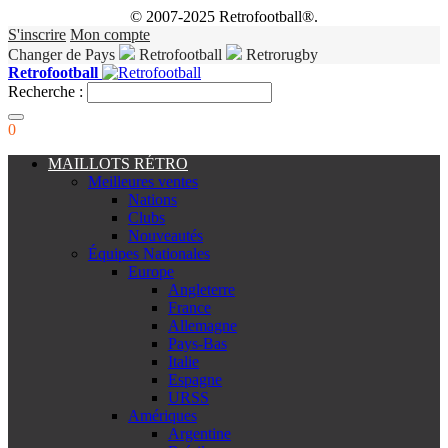
© 2007-2025 Retrofootball®.
S'inscrire
Mon compte
Changer de Pays
Retrofootball
Retrorugby
Retrofootball
Recherche :
0
MAILLOTS RÉTRO
Meilleures ventes
Nations
Clubs
Nouveautés
Équipes Nationales
Europe
Angleterre
France
Allemagne
Pays-Bas
Italie
Espagne
URSS
Amériques
Argentine