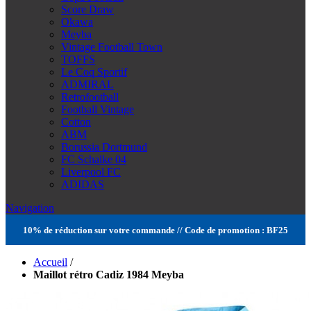
Score Draw
Okawa
Meyba
Vintage Football Town
TOFFS
Le Coq Sportif
ADMIRAL
Retrofootball
Football Vintage
Cotton
ABM
Borussia Dortmund
FC Schalke 04
Liverpool FC
ADIDAS
Navigation
10% de réduction sur votre commande // Code de promotion : BF25
Accueil
/
Maillot rétro Cadiz 1984 Meyba