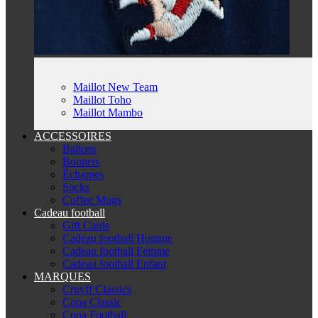
Maillot New Team
Maillot Toho
Maillot Mambo
ACCESSOIRES
Ballons
Bonnets
Écharpes
Socks
Coffee Mugs
Cadeau football
Gift Cards
Cadeau football Homme
Cadeau football Femme
Cadeau football Enfant
MARQUES
Cruyff Classics
Copa Classic
Copa Football