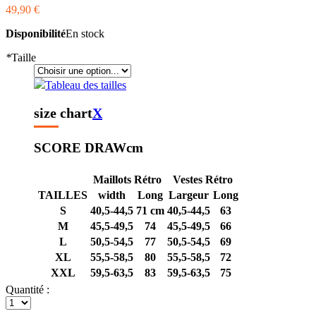
49,90 €
Disponibilité
En stock
*
Taille
Tableau des tailles
size chart
X
SCORE DRAW
cm
Maillots Rétro
Vestes Rétro
TAILLES
width
Long
Largeur
Long
S
40,5-44,5
71 cm
40,5-44,5
63
M
45,5-49,5
74
45,5-49,5
66
L
50,5-54,5
77
50,5-54,5
69
XL
55,5-58,5
80
55,5-58,5
72
XXL
59,5-63,5
83
59,5-63,5
75
Quantité :