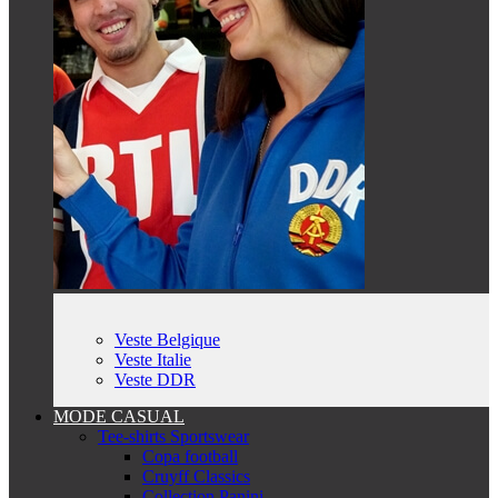
Veste Belgique
Veste Italie
Veste DDR
MODE CASUAL
Tee-shirts Sportswear
Copa football
Cruyff Classics
Collection Panini