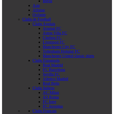
Brésil
Asie
Afrique
Océanie
Clubs de Football
Clubs Anglais
Arsenal FC
Aston Villa FC
Chelsea FC
Liverpool FC
Manchester City FC
Tottenham Hotspur FC
Manchester United classic shirts
Clubs Espagnols
Real Madrid
FC Barcelona
Sevilla FC
Atletico Madrid
Real Betis
Clubs Italiens
AC Milan
AS Roma
FC Inter
FC Juventus
Clubs Français