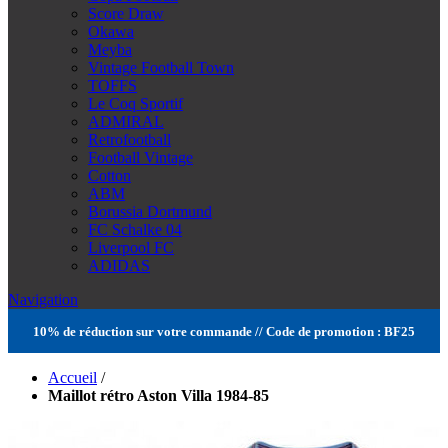
Score Draw
Okawa
Meyba
Vintage Football Town
TOFFS
Le Coq Sportif
ADMIRAL
Retrofootball
Football Vintage
Cotton
ABM
Borussia Dortmund
FC Schalke 04
Liverpool FC
ADIDAS
Navigation
10% de réduction sur votre commande // Code de promotion : BF25
Accueil
/
Maillot rétro Aston Villa 1984-85