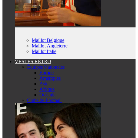
Maillot Belgique
Maillot Angleterre
Maillot Italie
VESTES RÉTRO
Équipes Nationales
Europe
Amériques
Asie
Afrique
Océanie
Clubs de Football