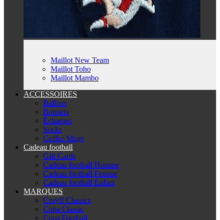
Maillot New Team
Maillot Toho
Maillot Mambo
ACCESSOIRES
Ballons
Bonnets
Écharpes
Socks
Coffee Mugs
Cadeau football
Gift Cards
Cadeau football Homme
Cadeau football Femme
Cadeau football Enfant
MARQUES
Cruyff Classics
Copa Classic
Copa Football