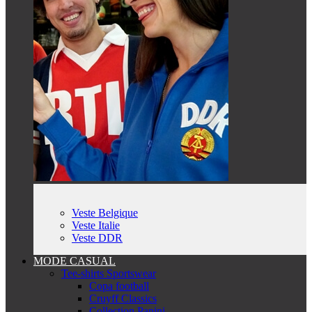
Veste Belgique
Veste Italie
Veste DDR
MODE CASUAL
Tee-shirts Sportswear
Copa football
Cruyff Classics
Collection Panini