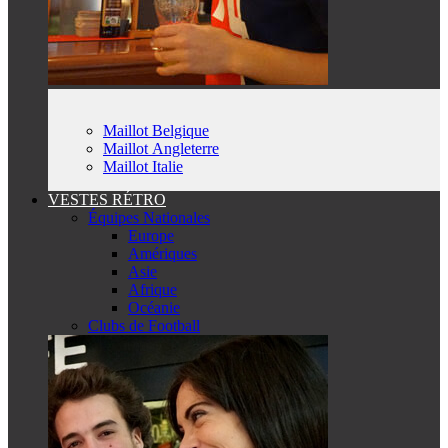
Maillot Belgique
Maillot Angleterre
Maillot Italie
VESTES RÉTRO
Équipes Nationales
Europe
Amériques
Asie
Afrique
Océanie
Clubs de Football