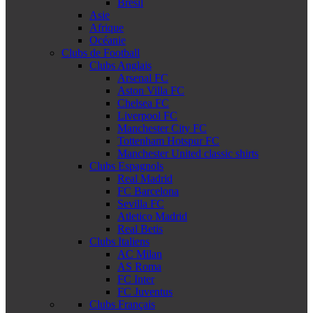
Brésil
Asie
Afrique
Océanie
Clubs de Football
Clubs Anglais
Arsenal FC
Aston Villa FC
Chelsea FC
Liverpool FC
Manchester City FC
Tottenham Hotspur FC
Manchester United classic shirts
Clubs Espagnols
Real Madrid
FC Barcelona
Sevilla FC
Atletico Madrid
Real Betis
Clubs Italiens
AC Milan
AS Roma
FC Inter
FC Juventus
Clubs Français