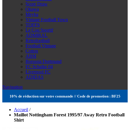
Score Draw
Okawa
Meyba
Vintage Football Town
TOFFS
Le Coq Sportif
ADMIRAL
Retrofootball
Football Vintage
Cotton
ABM
Borussia Dortmund
FC Schalke 04
Liverpool FC
ADIDAS
Navigation
10% de réduction sur votre commande // Code de promotion : BF25
Accueil
/
Maillot Nottingham Forest 1995/97 Away Retro Football
Shirt