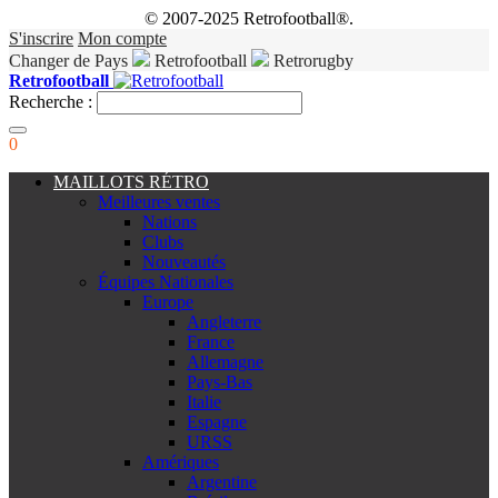
© 2007-2025 Retrofootball®.
S'inscrire
Mon compte
Changer de Pays
Retrofootball
Retrorugby
Retrofootball
Recherche :
0
MAILLOTS RÉTRO
Meilleures ventes
Nations
Clubs
Nouveautés
Équipes Nationales
Europe
Angleterre
France
Allemagne
Pays-Bas
Italie
Espagne
URSS
Amériques
Argentine