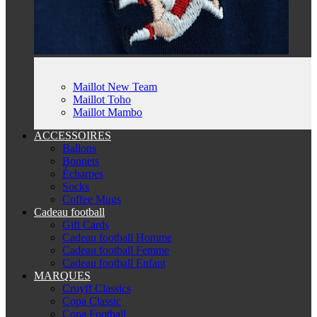
Maillot New Team
Maillot Toho
Maillot Mambo
ACCESSOIRES
Ballons
Bonnets
Écharpes
Socks
Coffee Mugs
Cadeau football
Gift Cards
Cadeau football Homme
Cadeau football Femme
Cadeau football Enfant
MARQUES
Cruyff Classics
Copa Classic
Copa Football