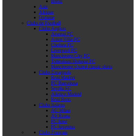
Brésil
Asie
Afrique
Océanie
Clubs de Football
Clubs Anglais
Arsenal FC
Aston Villa FC
Chelsea FC
Liverpool FC
Manchester City FC
Tottenham Hotspur FC
Manchester United classic shirts
Clubs Espagnols
Real Madrid
FC Barcelona
Sevilla FC
Atletico Madrid
Real Betis
Clubs Italiens
AC Milan
AS Roma
FC Inter
FC Juventus
Clubs Français