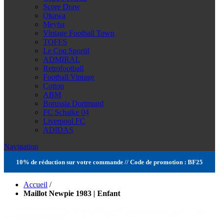
Score Draw
Okawa
Meyba
Vintage Football Town
TOFFS
Le Coq Sportif
ADMIRAL
Retrofootball
Football Vintage
Cotton
ABM
Borussia Dortmund
FC Schalke 04
Liverpool FC
ADIDAS
Navigation
10% de réduction sur votre commande // Code de promotion : BF25
Accueil
/
Maillot Newpie 1983 | Enfant