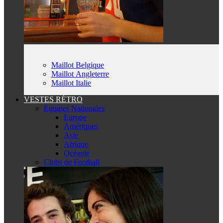
Maillot Belgique
Maillot Angleterre
Maillot Italie
VESTES RÉTRO
Équipes Nationales
Europe
Amériques
Asie
Afrique
Océanie
Clubs de Football