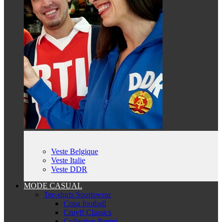
Veste Belgique
Veste Italie
Veste DDR
MODE CASUAL
Tee-shirts Sportswear
Copa football
Cruyff Classics
Collection Panini