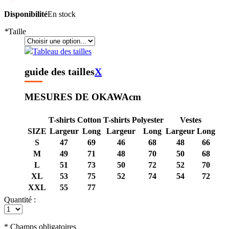
Disponibilité
En stock
*
Taille
Tableau des tailles
guide des tailles
X
MESURES DE OKAWA
cm
T-shirts Cotton
T-shirts Polyester
Vestes
SIZE
Largeur
Long
Largeur
Long
Largeur
Long
S
47
69
46
68
48
66
M
49
71
48
70
50
68
L
51
73
50
72
52
70
XL
53
75
52
74
54
72
XXL
55
77
Quantité :
* Champs obligatoires