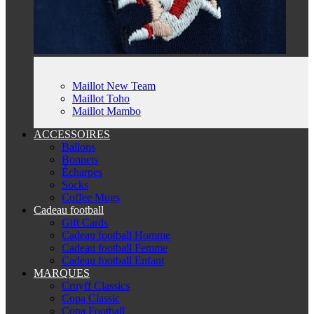
Maillot New Team
Maillot Toho
Maillot Mambo
ACCESSOIRES
Ballons
Bonnets
Écharpes
Socks
Coffee Mugs
Cadeau football
Gift Cards
Cadeau football Homme
Cadeau football Femme
Cadeau football Enfant
MARQUES
Cruyff Classics
Copa Classic
Copa Football