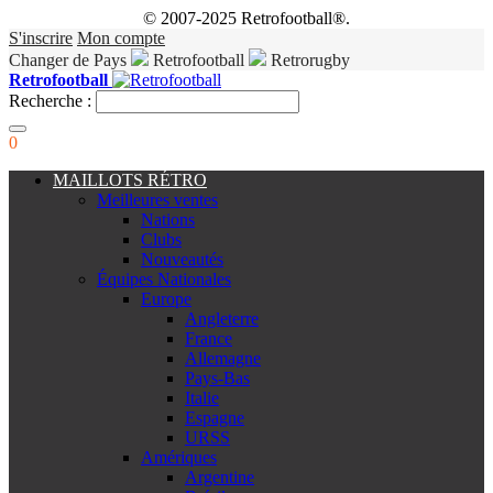
© 2007-2025 Retrofootball®.
S'inscrire
Mon compte
Changer de Pays
Retrofootball
Retrorugby
Retrofootball
Recherche :
0
MAILLOTS RÉTRO
Meilleures ventes
Nations
Clubs
Nouveautés
Équipes Nationales
Europe
Angleterre
France
Allemagne
Pays-Bas
Italie
Espagne
URSS
Amériques
Argentine