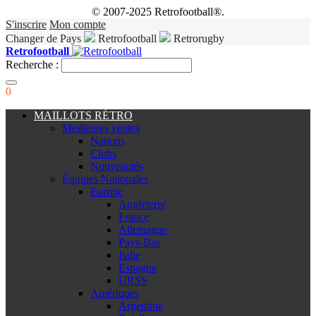
© 2007-2025 Retrofootball®.
S'inscrire
Mon compte
Changer de Pays
Retrofootball
Retrorugby
Retrofootball
Recherche :
0
MAILLOTS RÉTRO
Meilleures ventes
Nations
Clubs
Nouveautés
Équipes Nationales
Europe
Angleterre
France
Allemagne
Pays-Bas
Italie
Espagne
URSS
Amériques
Argentine