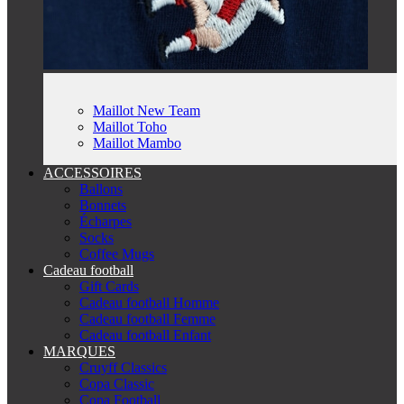
Maillot New Team
Maillot Toho
Maillot Mambo
ACCESSOIRES
Ballons
Bonnets
Écharpes
Socks
Coffee Mugs
Cadeau football
Gift Cards
Cadeau football Homme
Cadeau football Femme
Cadeau football Enfant
MARQUES
Cruyff Classics
Copa Classic
Copa Football