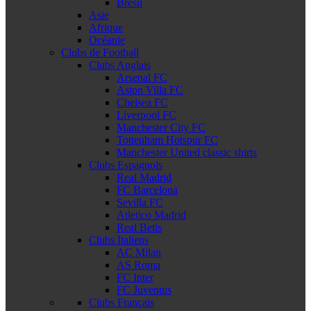
Brésil
Asie
Afrique
Océanie
Clubs de Football
Clubs Anglais
Arsenal FC
Aston Villa FC
Chelsea FC
Liverpool FC
Manchester City FC
Tottenham Hotspur FC
Manchester United classic shirts
Clubs Espagnols
Real Madrid
FC Barcelona
Sevilla FC
Atletico Madrid
Real Betis
Clubs Italiens
AC Milan
AS Roma
FC Inter
FC Juventus
Clubs Français