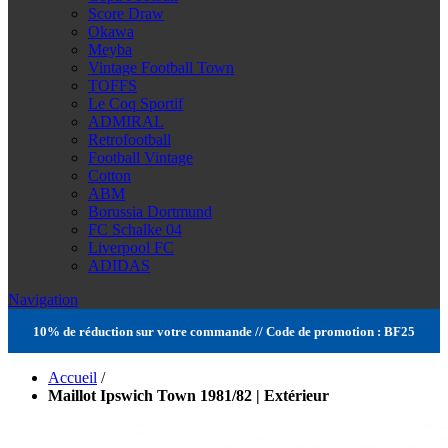
Score Draw
Okawa
Meyba
Vintage Football Town
TOFFS
Le Coq Sportif
ADMIRAL
Retrofootball
Football Vintage
Cotton
ABM
Borussia Dortmund
FC Schalke 04
Liverpool FC
ADIDAS
Navigation
10% de réduction sur votre commande // Code de promotion : BF25
Accueil
/
Maillot Ipswich Town 1981/82 | Extérieur