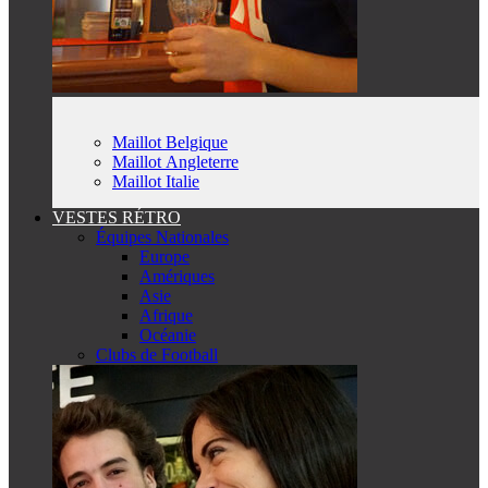
Maillot Belgique
Maillot Angleterre
Maillot Italie
VESTES RÉTRO
Équipes Nationales
Europe
Amériques
Asie
Afrique
Océanie
Clubs de Football