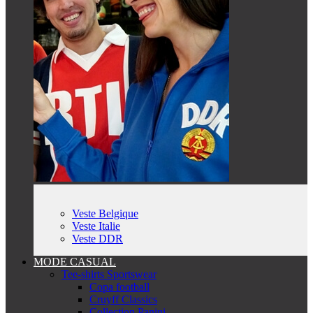
Veste Belgique
Veste Italie
Veste DDR
MODE CASUAL
Tee-shirts Sportswear
Copa football
Cruyff Classics
Collection Panini