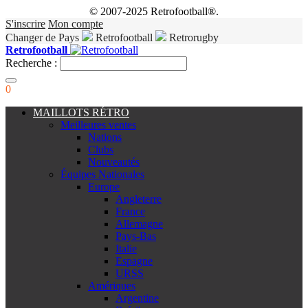
© 2007-2025 Retrofootball®.
S'inscrire
Mon compte
Changer de Pays
Retrofootball
Retrorugby
Retrofootball
Recherche :
0
MAILLOTS RÉTRO
Meilleures ventes
Nations
Clubs
Nouveautés
Équipes Nationales
Europe
Angleterre
France
Allemagne
Pays-Bas
Italie
Espagne
URSS
Amériques
Argentine