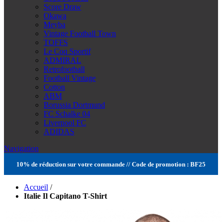
Score Draw
Okawa
Meyba
Vintage Football Town
TOFFS
Le Coq Sportif
ADMIRAL
Retrofootball
Football Vintage
Cotton
ABM
Borussia Dortmund
FC Schalke 04
Liverpool FC
ADIDAS
Navigation
10% de réduction sur votre commande // Code de promotion : BF25
Accueil
/
Italie Il Capitano T-Shirt