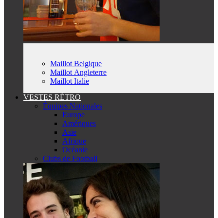
Maillot Belgique
Maillot Angleterre
Maillot Italie
VESTES RÉTRO
Équipes Nationales
Europe
Amériques
Asie
Afrique
Océanie
Clubs de Football