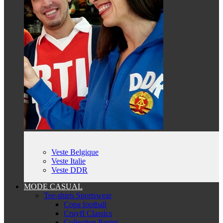
Veste Belgique
Veste Italie
Veste DDR
MODE CASUAL
Tee-shirts Sportswear
Copa football
Cruyff Classics
Collection Panini