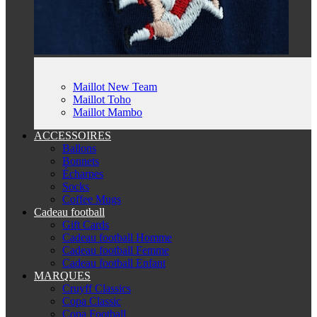
Maillot New Team
Maillot Toho
Maillot Mambo
ACCESSOIRES
Ballons
Bonnets
Écharpes
Socks
Coffee Mugs
Cadeau football
Gift Cards
Cadeau football Homme
Cadeau football Femme
Cadeau football Enfant
MARQUES
Cruyff Classics
Copa Classic
Copa Football