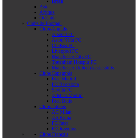
Brésil
Asie
Afrique
Océanie
Clubs de Football
Clubs Anglais
Arsenal FC
Aston Villa FC
Chelsea FC
Liverpool FC
Manchester City FC
Tottenham Hotspur FC
Manchester United classic shirts
Clubs Espagnols
Real Madrid
FC Barcelona
Sevilla FC
Atletico Madrid
Real Betis
Clubs Italiens
AC Milan
AS Roma
FC Inter
FC Juventus
Clubs Français