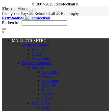
© 2007-2025 Retrofootball®.
S'inscrire
Mon compte
Changer de Pays
Retrofootball
Retrorugby
Retrofootball
Recherche :
0
MAILLOTS RÉTRO
Meilleures ventes
Nations
Clubs
Nouveautés
Équipes Nationales
Europe
Angleterre
France
Allemagne
Pays-Bas
Italie
Espagne
URSS
Amériques
Argentine