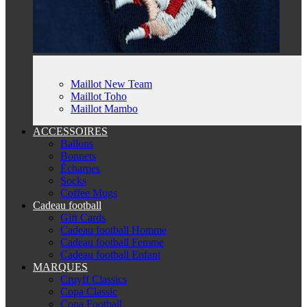
Maillot New Team
Maillot Toho
Maillot Mambo
ACCESSOIRES
Ballons
Bonnets
Écharpes
Socks
Coffee Mugs
Cadeau football
Gift Cards
Cadeau football Homme
Cadeau football Femme
Cadeau football Enfant
MARQUES
Cruyff Classics
Copa Classic
Copa Football