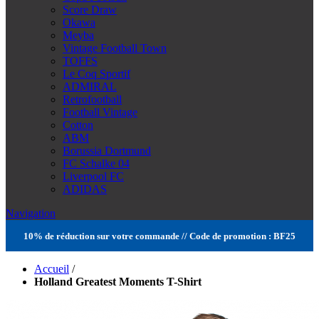
Score Draw
Okawa
Meyba
Vintage Football Town
TOFFS
Le Coq Sportif
ADMIRAL
Retrofootball
Football Vintage
Cotton
ABM
Borussia Dortmund
FC Schalke 04
Liverpool FC
ADIDAS
Navigation
10% de réduction sur votre commande // Code de promotion : BF25
Accueil
/
Holland Greatest Moments T-Shirt