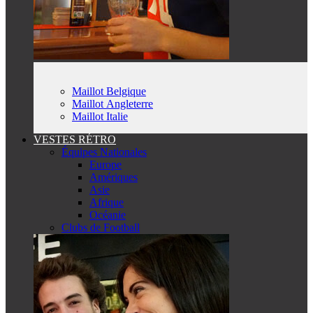
Maillot Belgique
Maillot Angleterre
Maillot Italie
VESTES RÉTRO
Équipes Nationales
Europe
Amériques
Asie
Afrique
Océanie
Clubs de Football