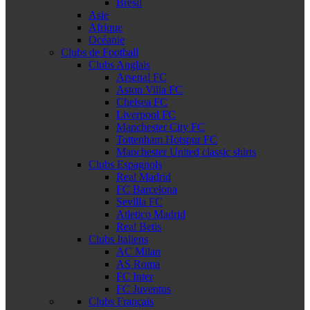
Brésil
Asie
Afrique
Océanie
Clubs de Football
Clubs Anglais
Arsenal FC
Aston Villa FC
Chelsea FC
Liverpool FC
Manchester City FC
Tottenham Hotspur FC
Manchester United classic shirts
Clubs Espagnols
Real Madrid
FC Barcelona
Sevilla FC
Atletico Madrid
Real Betis
Clubs Italiens
AC Milan
AS Roma
FC Inter
FC Juventus
Clubs Français