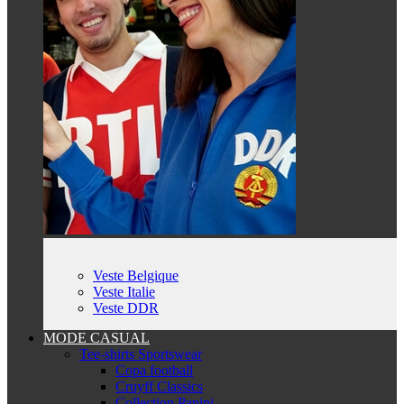
Veste Belgique
Veste Italie
Veste DDR
MODE CASUAL
Tee-shirts Sportswear
Copa football
Cruyff Classics
Collection Panini