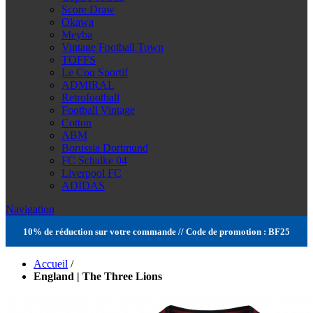
Score Draw
Okawa
Meyba
Vintage Football Town
TOFFS
Le Coq Sportif
ADMIRAL
Retrofootball
Football Vintage
Cotton
ABM
Borussia Dortmund
FC Schalke 04
Liverpool FC
ADIDAS
Navigation
10% de réduction sur votre commande // Code de promotion : BF25
Accueil
/
England | The Three Lions