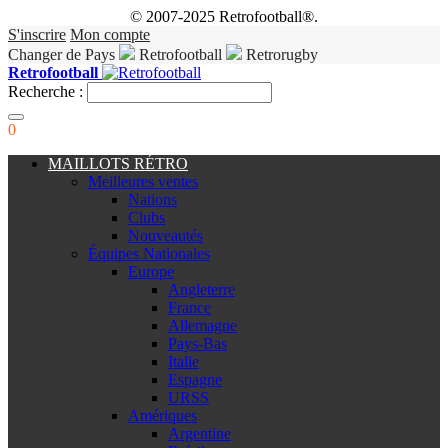
© 2007-2025 Retrofootball®.
S'inscrire
Mon compte
Changer de Pays
Retrofootball
Retrorugby
Retrofootball
Recherche :
0
MAILLOTS RÉTRO
Meilleures ventes
Nations
Clubs
Nouveautés
Équipes Nationales
Europe
Angleterre
France
Allemagne
Pays-Bas
Italie
Espagne
URSS
Amériques
Argentine