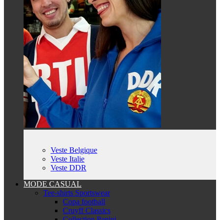
Veste Belgique
Veste Italie
Veste DDR
MODE CASUAL
Tee-shirts Sportswear
Copa football
Cruyff Classics
Collection Panini