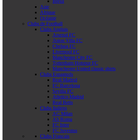
Brésil
Asie
Afrique
Océanie
Clubs de Football
Clubs Anglais
Arsenal FC
Aston Villa FC
Chelsea FC
Liverpool FC
Manchester City FC
Tottenham Hotspur FC
Manchester United classic shirts
Clubs Espagnols
Real Madrid
FC Barcelona
Sevilla FC
Atletico Madrid
Real Betis
Clubs Italiens
AC Milan
AS Roma
FC Inter
FC Juventus
Clubs Français