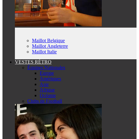
Maillot Belgique
Maillot Angleterre
Maillot Italie
VESTES RÉTRO
Équipes Nationales
Europe
Amériques
Asie
Afrique
Océanie
Clubs de Football