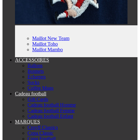
Maillot New Team
Maillot Toho
Maillot Mambo
ACCESSOIRES
Ballons
Bonnets
Écharpes
Socks
Coffee Mugs
Cadeau football
Gift Cards
Cadeau football Homme
Cadeau football Femme
Cadeau football Enfant
MARQUES
Cruyff Classics
Copa Classic
Copa Football