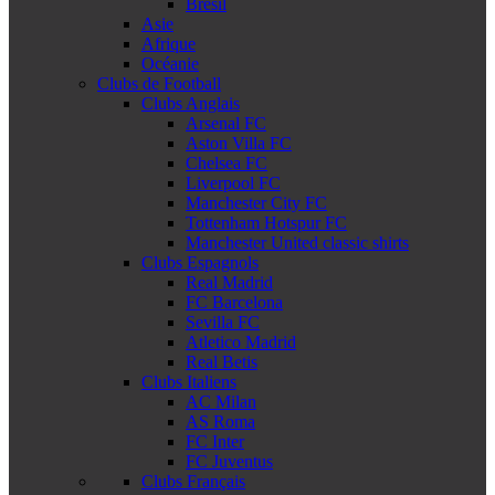
Brésil
Asie
Afrique
Océanie
Clubs de Football
Clubs Anglais
Arsenal FC
Aston Villa FC
Chelsea FC
Liverpool FC
Manchester City FC
Tottenham Hotspur FC
Manchester United classic shirts
Clubs Espagnols
Real Madrid
FC Barcelona
Sevilla FC
Atletico Madrid
Real Betis
Clubs Italiens
AC Milan
AS Roma
FC Inter
FC Juventus
Clubs Français