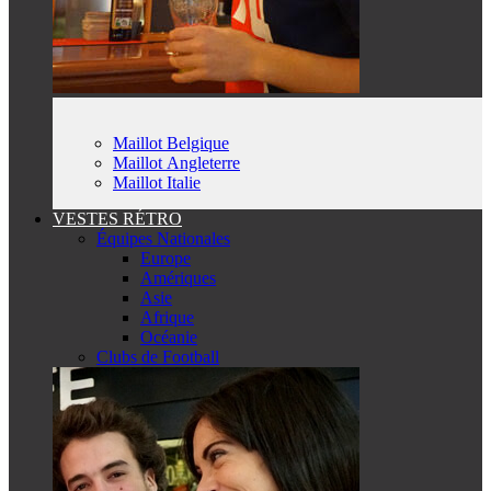
Maillot Belgique
Maillot Angleterre
Maillot Italie
VESTES RÉTRO
Équipes Nationales
Europe
Amériques
Asie
Afrique
Océanie
Clubs de Football