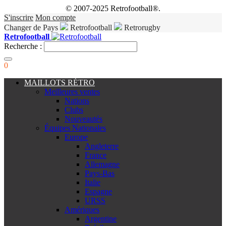
© 2007-2025 Retrofootball®.
S'inscrire
Mon compte
Changer de Pays
Retrofootball
Retrorugby
Retrofootball
Recherche :
0
MAILLOTS RÉTRO
Meilleures ventes
Nations
Clubs
Nouveautés
Équipes Nationales
Europe
Angleterre
France
Allemagne
Pays-Bas
Italie
Espagne
URSS
Amériques
Argentine