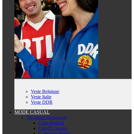
Veste Belgique
Veste Italie
Veste DDR
MODE CASUAL
Tee-shirts Sportswear
Copa football
Cruyff Classics
Collection Panini