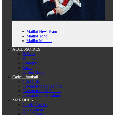
Maillot New Team
Maillot Toho
Maillot Mambo
ACCESSOIRES
Ballons
Bonnets
Écharpes
Socks
Coffee Mugs
Cadeau football
Gift Cards
Cadeau football Homme
Cadeau football Femme
Cadeau football Enfant
MARQUES
Cruyff Classics
Copa Classic
Copa Football