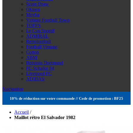
Score Draw
Okawa
Meyba
Vintage Football Town
TOFFS
Le Coq Sportif
ADMIRAL
Retrofootball
Football Vintage
Cotton
ABM
Borussia Dortmund
FC Schalke 04
Liverpool FC
ADIDAS
Navigation
10% de réduction sur votre commande // Code de promotion : BF25
Accueil
/
Maillot rétro El Salvador 1982