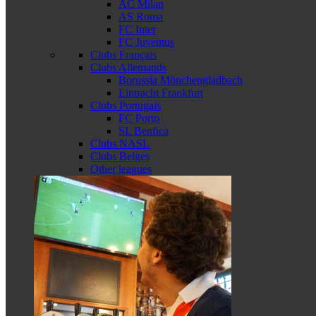
AC Milan
AS Roma
FC Inter
FC Juventus
Clubs Français
Clubs Allemands
Borussia Mönchengladbach
Eintracht Frankfurt
Clubs Portugais
FC Porto
SL Benfica
Clubs NASL
Clubs Belges
Other leagues