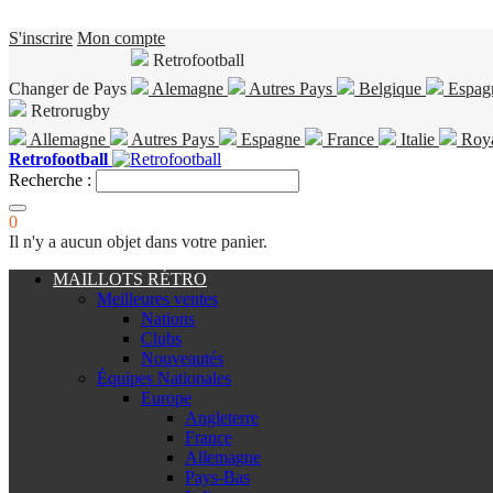
S'inscrire
Mon compte
Retrofootball
Changer de Pays
Alemagne
Autres Pays
Belgique
Espag
Retrorugby
Allemagne
Autres Pays
Espagne
France
Italie
Roy
Retrofootball
Recherche :
0
Il n'y a aucun objet dans votre panier.
MAILLOTS RÉTRO
Meilleures ventes
Nations
Clubs
Nouveautés
Équipes Nationales
Europe
Angleterre
France
Allemagne
Pays-Bas