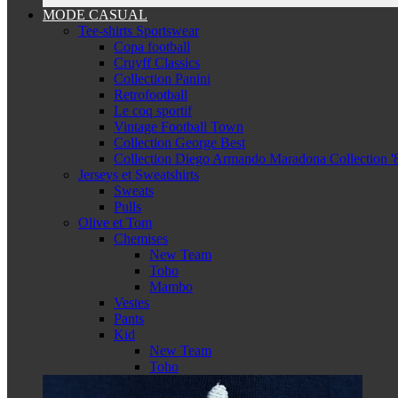
MODE CASUAL
Tee-shirts Sportswear
Copa football
Cruyff Classics
Collection Panini
Retrofootball
Le coq sportif
Vintage Football Town
Collection George Best
Collection Diego Armando Maradona Collection '
Jerseys et Sweatshirts
Sweats
Pulls
Olive et Tom
Chemises
New Team
Toho
Mambo
Vestes
Pants
Kid
New Team
Toho