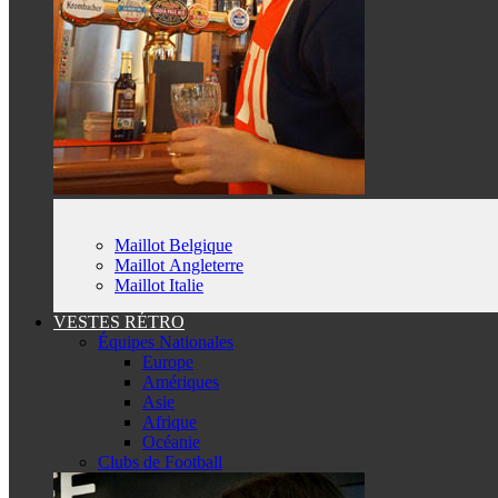
Maillot Belgique
Maillot Angleterre
Maillot Italie
VESTES RÉTRO
Équipes Nationales
Europe
Amériques
Asie
Afrique
Océanie
Clubs de Football