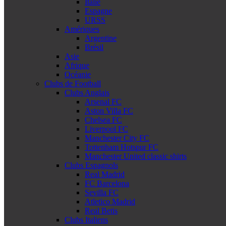
Italie
Espagne
URSS
Amériques
Argentine
Brésil
Asie
Afrique
Océanie
Clubs de Football
Clubs Anglais
Arsenal FC
Aston Villa FC
Chelsea FC
Liverpool FC
Manchester City FC
Tottenham Hotspur FC
Manchester United classic shirts
Clubs Espagnols
Real Madrid
FC Barcelona
Sevilla FC
Atletico Madrid
Real Betis
Clubs Italiens