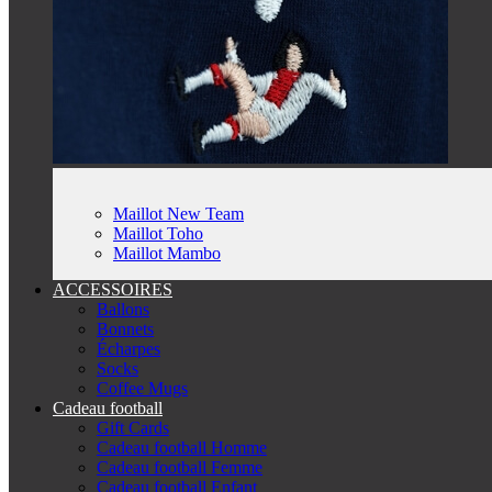
Maillot New Team
Maillot Toho
Maillot Mambo
ACCESSOIRES
Ballons
Bonnets
Écharpes
Socks
Coffee Mugs
Cadeau football
Gift Cards
Cadeau football Homme
Cadeau football Femme
Cadeau football Enfant