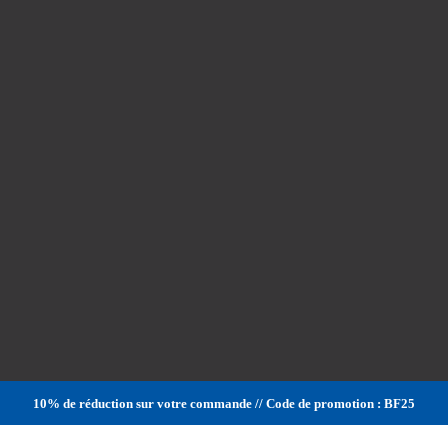
10% de réduction sur votre commande // Code de promotion : BF25