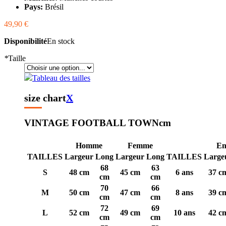
Pays:
Brésil
49,90 €
Disponibilité
En stock
*
Taille
Tableau des tailles
size chart
X
VINTAGE FOOTBALL TOWN
cm
Homme
Femme
En
TAILLES
Largeur
Long
Largeur
Long
TAILLES
Large
68
63
S
48 cm
45 cm
6 ans
37 c
cm
cm
70
66
M
50 cm
47 cm
8 ans
39 c
cm
cm
72
69
L
52 cm
49 cm
10 ans
42 c
cm
cm