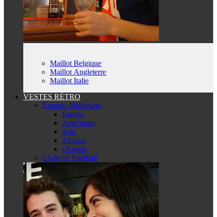
Maillot Belgique
Maillot Angleterre
Maillot Italie
VESTES RÉTRO
Équipes Nationales
Europe
Amériques
Asie
Afrique
Océanie
Clubs de Football