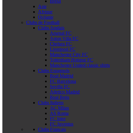
Brésil
Asie
Afrique
Océanie
Clubs de Football
Clubs Anglais
Arsenal FC
Aston Villa FC
Chelsea FC
Liverpool FC
Manchester City FC
Tottenham Hotspur FC
Manchester United classic shirts
Clubs Espagnols
Real Madrid
FC Barcelona
Sevilla FC
Atletico Madrid
Real Betis
Clubs Italiens
AC Milan
AS Roma
FC Inter
FC Juventus
Clubs Français