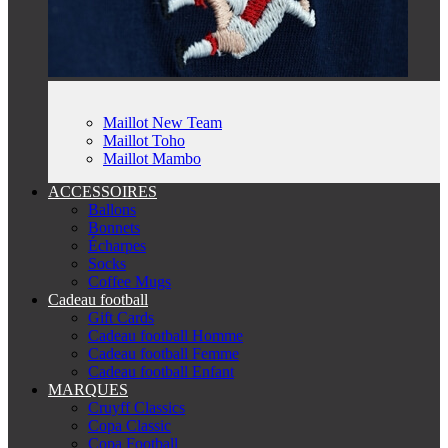
Maillot New Team
Maillot Toho
Maillot Mambo
ACCESSOIRES
Ballons
Bonnets
Écharpes
Socks
Coffee Mugs
Cadeau football
Gift Cards
Cadeau football Homme
Cadeau football Femme
Cadeau football Enfant
MARQUES
Cruyff Classics
Copa Classic
Copa Football