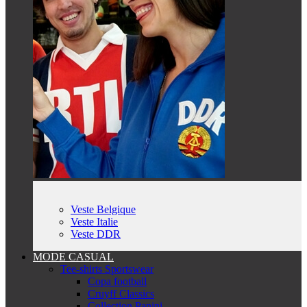
Veste Belgique
Veste Italie
Veste DDR
MODE CASUAL
Tee-shirts Sportswear
Copa football
Cruyff Classics
Collection Panini