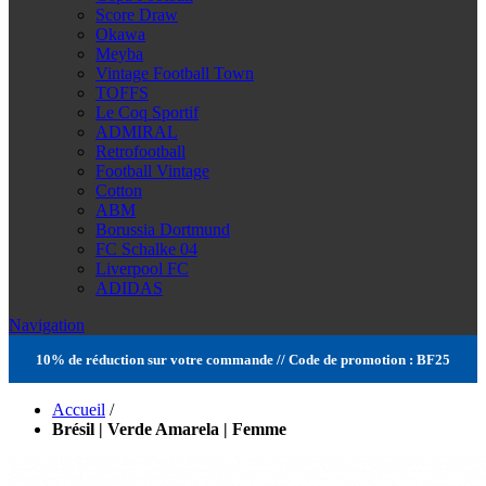
Score Draw
Okawa
Meyba
Vintage Football Town
TOFFS
Le Coq Sportif
ADMIRAL
Retrofootball
Football Vintage
Cotton
ABM
Borussia Dortmund
FC Schalke 04
Liverpool FC
ADIDAS
Navigation
10% de réduction sur votre commande // Code de promotion : BF25
Accueil
/
Brésil | Verde Amarela | Femme