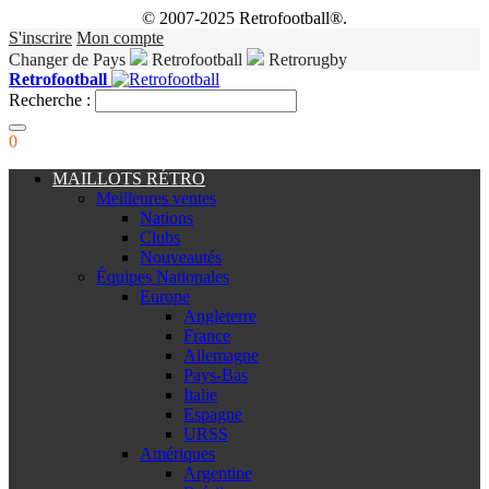
© 2007-2025 Retrofootball®.
S'inscrire
Mon compte
Changer de Pays
Retrofootball
Retrorugby
Retrofootball
Recherche :
0
MAILLOTS RÉTRO
Meilleures ventes
Nations
Clubs
Nouveautés
Équipes Nationales
Europe
Angleterre
France
Allemagne
Pays-Bas
Italie
Espagne
URSS
Amériques
Argentine