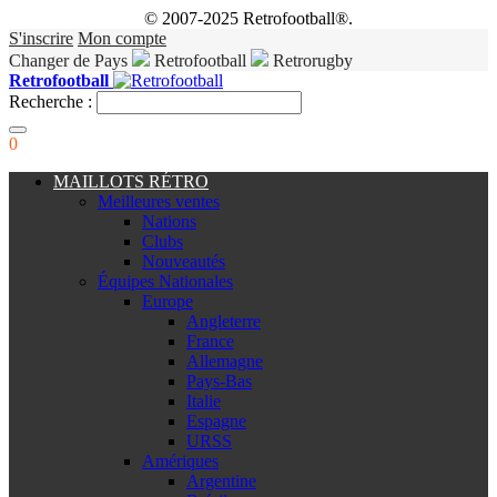
© 2007-2025 Retrofootball®.
S'inscrire
Mon compte
Changer de Pays
Retrofootball
Retrorugby
Retrofootball
Recherche :
0
MAILLOTS RÉTRO
Meilleures ventes
Nations
Clubs
Nouveautés
Équipes Nationales
Europe
Angleterre
France
Allemagne
Pays-Bas
Italie
Espagne
URSS
Amériques
Argentine