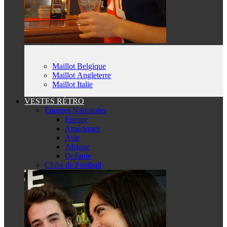
Maillot Belgique
Maillot Angleterre
Maillot Italie
VESTES RÉTRO
Équipes Nationales
Europe
Amériques
Asie
Afrique
Océanie
Clubs de Football