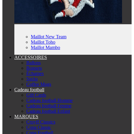
Maillot New Team
Maillot Toho
Maillot Mambo
ACCESSOIRES
Ballons
Bonnets
Écharpes
Socks
Coffee Mugs
Cadeau football
Gift Cards
Cadeau football Homme
Cadeau football Femme
Cadeau football Enfant
MARQUES
Cruyff Classics
Copa Classic
Copa Football