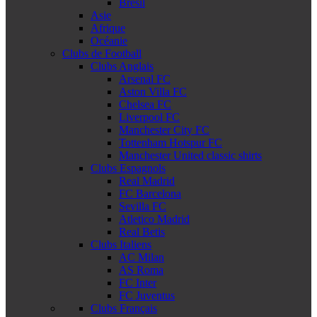
Brésil
Asie
Afrique
Océanie
Clubs de Football
Clubs Anglais
Arsenal FC
Aston Villa FC
Chelsea FC
Liverpool FC
Manchester City FC
Tottenham Hotspur FC
Manchester United classic shirts
Clubs Espagnols
Real Madrid
FC Barcelona
Sevilla FC
Atletico Madrid
Real Betis
Clubs Italiens
AC Milan
AS Roma
FC Inter
FC Juventus
Clubs Français