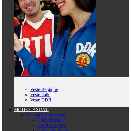
Veste Belgique
Veste Italie
Veste DDR
MODE CASUAL
Tee-shirts Sportswear
Copa football
Cruyff Classics
Collection Panini