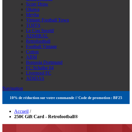
Score Draw
Okawa
Meyba
Vintage Football Town
TOFFS
Le Coq Sportif
ADMIRAL
Retrofootball
Football Vintage
Cotton
ABM
Borussia Dortmund
FC Schalke 04
Liverpool FC
ADIDAS
Navigation
10% de réduction sur votre commande // Code de promotion : BF25
Accueil
/
250€ Gift Card - Retrofootball®