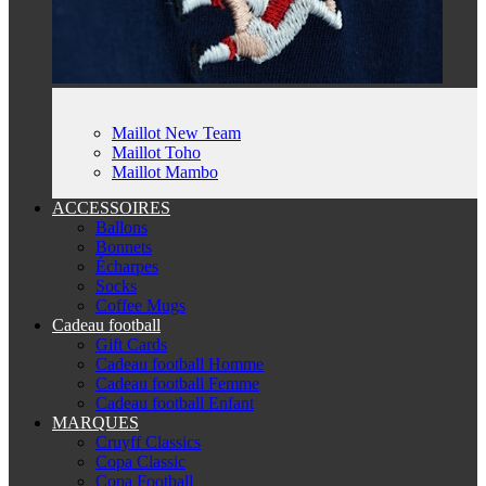
Maillot New Team
Maillot Toho
Maillot Mambo
ACCESSOIRES
Ballons
Bonnets
Écharpes
Socks
Coffee Mugs
Cadeau football
Gift Cards
Cadeau football Homme
Cadeau football Femme
Cadeau football Enfant
MARQUES
Cruyff Classics
Copa Classic
Copa Football