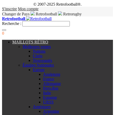
© 2007-2025 Retrofootball®.
S'inscrire
Mon compte
Changer de Pays
Retrofootball
Retrorugby
Retrofootball
Recherche :
0
MAILLOTS RÉTRO
Meilleures ventes
Nations
Clubs
Nouveautés
Équipes Nationales
Europe
Angleterre
France
Allemagne
Pays-Bas
Italie
Espagne
URSS
Amériques
Argentine