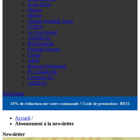
Score Draw
Okawa
Meyba
Vintage Football Town
TOFFS
Le Coq Sportif
ADMIRAL
Retrofootball
Football Vintage
Cotton
ABM
Borussia Dortmund
FC Schalke 04
Liverpool FC
ADIDAS
Navigation
10% de réduction sur votre commande // Code de promotion : BF25
Accueil
/
Abonnement à la newsletter
Newsletter