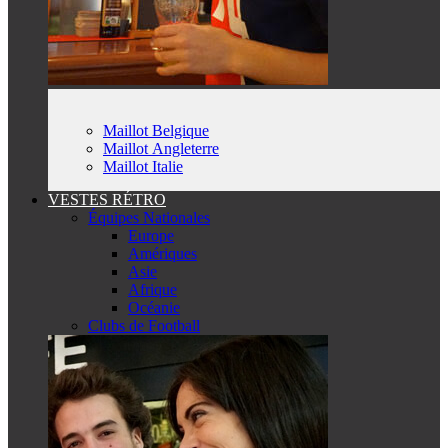
Maillot Belgique
Maillot Angleterre
Maillot Italie
VESTES RÉTRO
Équipes Nationales
Europe
Amériques
Asie
Afrique
Océanie
Clubs de Football