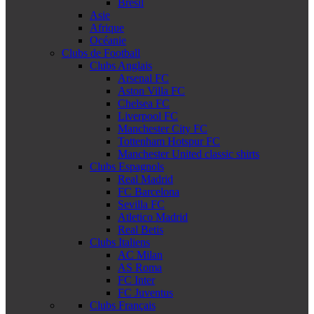
Brésil
Asie
Afrique
Océanie
Clubs de Football
Clubs Anglais
Arsenal FC
Aston Villa FC
Chelsea FC
Liverpool FC
Manchester City FC
Tottenham Hotspur FC
Manchester United classic shirts
Clubs Espagnols
Real Madrid
FC Barcelona
Sevilla FC
Atletico Madrid
Real Betis
Clubs Italiens
AC Milan
AS Roma
FC Inter
FC Juventus
Clubs Français