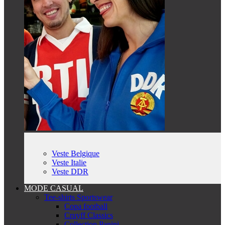
Veste Belgique
Veste Italie
Veste DDR
MODE CASUAL
Tee-shirts Sportswear
Copa football
Cruyff Classics
Collection Panini